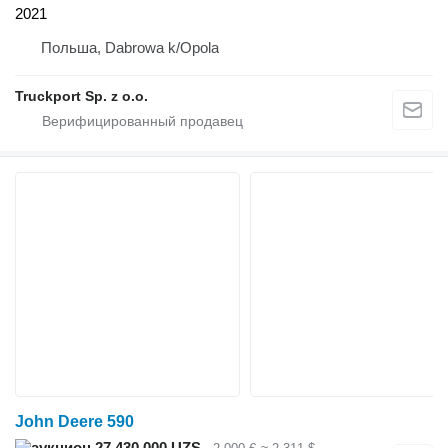
2021
Польша, Dabrowa k/Opola
Truckport Sp. z o.o.
John Deere 590
27 430 000 UZS