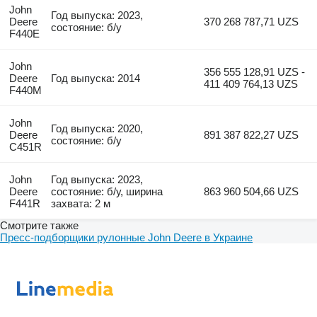
John
Год выпуска: 2023,
Deere
370 268 787,71 UZS
состояние: б/у
F440E
John
356 555 128,91 UZS -
Deere
Год выпуска: 2014
411 409 764,13 UZS
F440M
John
Год выпуска: 2020,
Deere
891 387 822,27 UZS
состояние: б/у
C451R
John
Год выпуска: 2023,
Deere
состояние: б/у, ширина
863 960 504,66 UZS
F441R
захвата: 2 м
Смотрите также
Пресс-подборщики рулонные John Deere в Украине