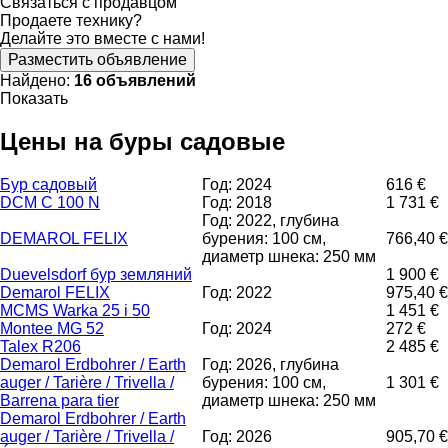
Связаться с продавцом
Продаете технику?
Делайте это вместе с нами!
Разместить объявление
Найдено:
16 объявлений
Показать
Цены на буры садовые
Бур садовый
Год: 2024
616 €
DCM C 100 N
Год: 2018
1 731 €
Год: 2022, глубина
DEMAROL FELIX
бурения: 100 см,
766,40 €
диаметр шнека: 250 мм
Duevelsdorf бур земляний
1 900 €
Demarol FELIX
Год: 2022
975,40 €
MCMS Warka 25 i 50
1 451 €
Montee MG 52
Год: 2024
272 €
Talex R206
2 485 €
Demarol Erdbohrer / Earth
Год: 2026, глубина
auger / Tarière / Trivella /
бурения: 100 см,
1 301 €
Barrena para tier
диаметр шнека: 250 мм
Demarol Erdbohrer / Earth
auger / Tarière / Trivella /
Год: 2026
905,70 €