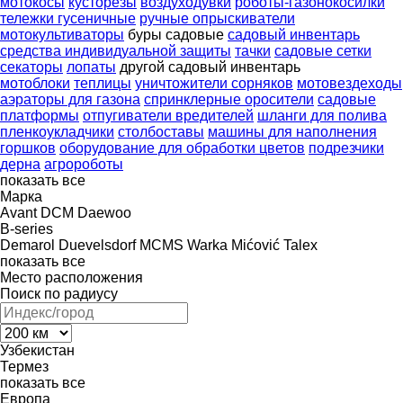
мотокосы
кусторезы
воздуходувки
роботы-газонокосилки
тележки гусеничные
ручные опрыскиватели
мотокультиваторы
буры садовые
садовый инвентарь
средства индивидуальной защиты
тачки
садовые сетки
секаторы
лопаты
другой садовый инвентарь
мотоблоки
теплицы
уничтожители сорняков
мотовездеходы
аэраторы для газона
спринклерные оросители
садовые
платформы
отпугиватели вредителей
шланги для полива
пленкоукладчики
столбоставы
машины для наполнения
горшков
оборудование для обработки цветов
подрезчики
дерна
агророботы
показать все
Марка
Avant
DCM
Daewoo
B-series
Demarol
Duevelsdorf
MCMS Warka
Mićović
Talex
показать все
Место расположения
Поиск по радиусу
Узбекистан
Термез
показать все
Европа