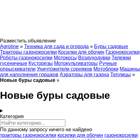
Разместить объявление
Agroline
»
Техника для сада и огорода
»
Буры садовые
Тракторы газонокосилки
Косилки для обочин
Газонокосилки
Роботы-газонокосилки
Мотокосы
Воздуходувки
Тележки
гусеничные
Кусторезы
Мотокультиваторы
Ручные
опрыскиватели
Уничтожители сорняков
Мотоблоки
Машины
для наполнения горшков
Аэраторы для газона
Теплицы
»
Новые буры садовые
»
Новые буры садовые
Категория
По данному запросу ничего не найдено
тракторы газонокосилки
косилки для обочин
газонокосилки