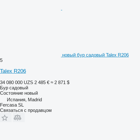
новый бур садовый Talex R206
5
Talex R206
34 080 000 UZS
2 485 €
≈ 2 871 $
Бур садовый
Состояние
новый
Испания, Madrid
Fercasa SL
Связаться с продавцом