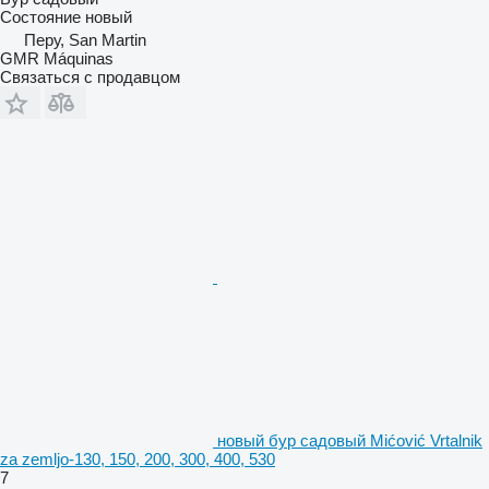
Состояние
новый
Перу, San Martin
GMR Máquinas
Связаться с продавцом
новый бур садовый Mićović Vrtalnik
za zemljo-130, 150, 200, 300, 400, 530
7