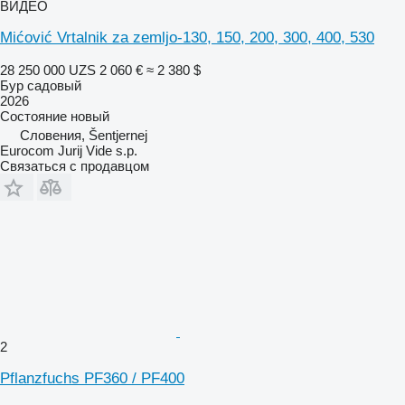
ВИДЕО
Mićović Vrtalnik za zemljo-130, 150, 200, 300, 400, 530
28 250 000 UZS
2 060 €
≈ 2 380 $
Бур садовый
2026
Состояние
новый
Словения, Šentjernej
Eurocom Jurij Vide s.p.
Связаться с продавцом
2
Pflanzfuchs PF360 / PF400