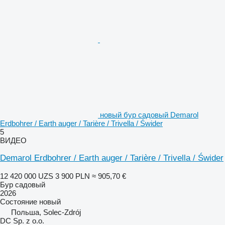
новый бур садовый Demarol
Erdbohrer / Earth auger / Tarière / Trivella / Świder
5
ВИДЕО
Demarol Erdbohrer / Earth auger / Tarière / Trivella / Świder
12 420 000 UZS
3 900 PLN
≈ 905,70 €
Бур садовый
2026
Состояние
новый
Польша, Solec-Zdrój
DC Sp. z o.o.