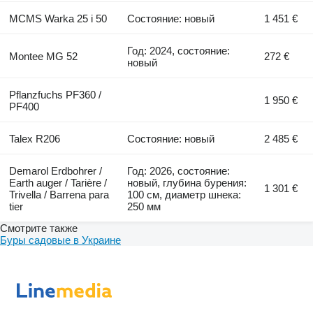
MCMS Warka 25 i 50
Состояние: новый
1 451 €
Год: 2024, состояние:
Montee MG 52
272 €
новый
Pflanzfuchs PF360 /
1 950 €
PF400
Talex R206
Состояние: новый
2 485 €
Demarol Erdbohrer /
Год: 2026, состояние:
Earth auger / Tarière /
новый, глубина бурения:
1 301 €
Trivella / Barrena para
100 см, диаметр шнека:
tier
250 мм
Смотрите также
Буры садовые в Украине