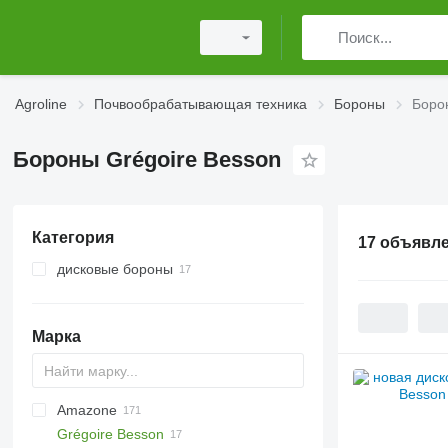
Agroline
Почвообрабатывающая техника
Бороны
Боро
Бороны Grégoire Besson
Категория
17 объявл
дисковые бороны
Марка
Amazone
Multivator
Disc-O-Mulch
Jaguar
AT30
8
Grégoire Besson
Maximulch
BT
10
Avant
Green Ray
1-Series
Swifter
U-series
ROTANET
310
Disco
Powerchain
Chopstar
KSE
T series
UFO
GF