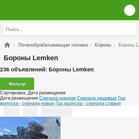
Почвообрабатывающая техника
Бороны
Бороны 
Бороны Lemken
236 объявлений:
Бороны Lemken
Фильтр
Сортировка
:
Дата размещения
Дата размещения
Сначала дорогие
Сначала дешевые
Год
выпуска - сначала новые
Год выпуска - сначала старые