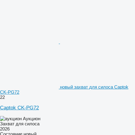
новый захват для силоса Captok
CK-PG72
22
Captok CK-PG72
Аукцион
Захват для силоса
2026
Состояние
новый