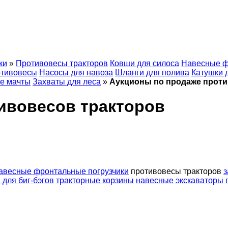
ки
»
Противовесы тракторов
Ковши для силоса
Навесные ф
тивовесы
Насосы для навоза
Шланги для полива
Катушки 
е мачты
Захваты для леса
»
Аукционы по продаже проти
ивовесов тракторов
авесные фронтальные погрузчики
противовесы тракторов
з
для биг-бэгов
тракторные корзины
навесные экскаваторы