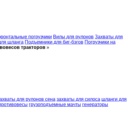
ронтальные погрузчики
Вилы для рулонов
Захваты для
для шланга
Подъемники для биг-бэгов
Погрузчики на
вовесов тракторов
»
ахваты для рулонов сена
захваты для силоса
шланги для
противовесы
грузоподъемные мачты
генераторы