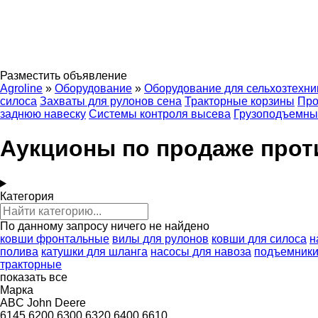
Разместить объявление
Agroline
»
Оборудование
»
Оборудование для сельхозтехни
силоса
Захваты для рулонов сена
Тракторные корзины
Про
заднюю навеску
Системы контроля высева
Грузоподъемны
Аукционы по продаже прот
Категория
По данному запросу ничего не найдено
ковши фронтальные
вилы для рулонов
ковши для силоса
н
полива
катушки для шланга
насосы для навоза
подъемники 
тракторные
показать все
Марка
ABC
John Deere
6145
6200
6300
6320
6400
6610