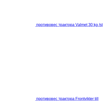
противовес трактора Valmet 30 kg /st
противовес трактора Frontvikter till