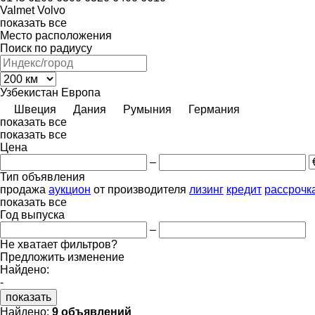
Valmet
Volvo
показать все
Место расположения
Поиск по радиусу
Узбекистан
Европа
Швеция
Дания
Румыния
Германия
показать все
показать все
Цена
–
Тип объявления
продажа
аукцион
от производителя
лизинг
кредит
рассрочк
показать все
Год выпуска
–
Не хватает фильтров?
Предложить изменение
Найдено:
-
показать
Найдено:
9 объявлений