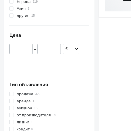
Европа
Азия
Польша
другие
Германия
Турция
Нидерланды
Арабские Эмираты
Украина
Дания
Молдова
Цена
Австрия
Норвегия
–
Венгрия
Швеция
показать все
Тип объявления
продажа
аренда
аукцион
от производителя
лизинг
кредит