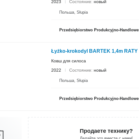
2023
Состояние
новый
Польша, Słupia
Przedsiębiorstwo Produkcyjno-Handlowe ROLM
Łyżko-krokodyl BARTEK 1,4m RATY
Ковш для силоса
2022
Состояние
новый
Польша, Słupia
Przedsiębiorstwo Produkcyjno-Handlowe ROLM
Продаете технику?
Делайте это вместе с нами!