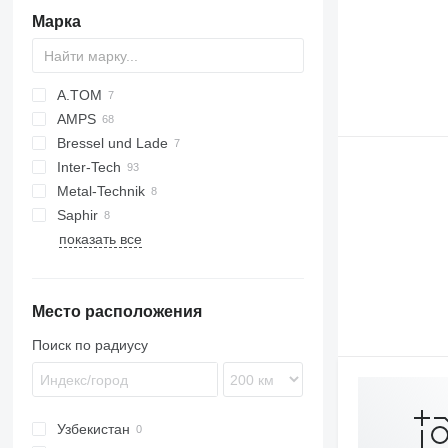
Марка
A.TOM
AMPS
Bressel und Lade
AZ
Inter-Tech
CK
Scorpion
Metal-Technik
437
Saphir
показать все
L-series
Место расположения
Поиск по радиусу
Узбекистан