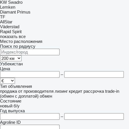
KW
Swadro
Lemken
Diamant
Primus
TF
AllStar
Väderstad
Rapid
Spirit
показать все
Место расположения
Поиск по радиусу
Узбекистан
Цена
–
Тип объявления
продажа
от производителя
лизинг
кредит
рассрочка
trade-in
(обмен с доплатой)
обмен
Состояние
новый
б/у
Год выпуска
–
Agroline ID