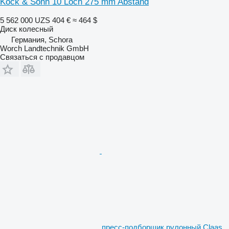
Kock & Sohn 10 Loch 275 mm Abstand
5 562 000 UZS
404 €
≈ 464 $
Диск колесный
Германия, Schora
Worch Landtechnik GmbH
Связаться с продавцом
пресс-подборщик рулонный Claas