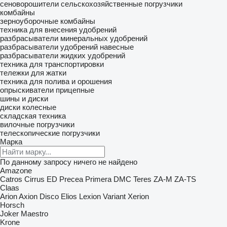
сеноворошители
сельскохозяйственные погрузчики
комбайны
зерноуборочные комбайны
техника для внесения удобрений
разбрасыватели минеральных удобрений
разбрасыватели удобрений навесные
разбрасыватели жидких удобрений
техника для транспортировки
тележки для жатки
техника для полива и орошения
опрыскиватели прицепные
шины и диски
диски колесные
складская техника
вилочные погрузчики
телескопические погрузчики
Марка
По данному запросу ничего не найдено
Amazone
Catros
Cirrus
ED
Precea
Primera DMC
Teres
ZA-M
ZA-TS
Claas
Arion
Axion
Disco
Elios
Lexion
Variant
Xerion
Horsch
Joker
Maestro
Krone