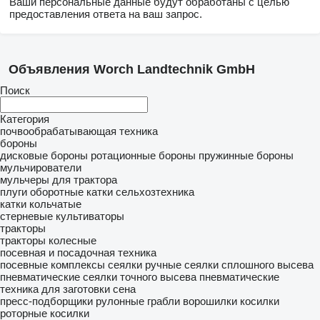
Ваши персональные данные будут обработаны с целью
предоставления ответа на ваш запрос.
Объявления Worch Landtechnik GmbH
Поиск
Категория
почвообрабатывающая техника
бороны
дисковые бороны
ротационные бороны
пружинные бороны
мульчирователи
мульчеры для трактора
плуги оборотные
катки сельхозтехника
катки кольчатые
стерневые культиваторы
тракторы
тракторы колесные
посевная и посадочная техника
посевные комплексы
сеялки ручные
сеялки сплошного высева
пневматические
сеялки точного высева пневматические
техника для заготовки сена
пресс-подборщики рулонные
грабли ворошилки
косилки
роторные косилки