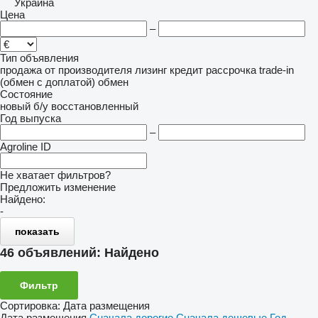
Украина
Цена
–
Тип объявления
продажа
от производителя
лизинг
кредит
рассрочка
trade-in
(обмен с доплатой)
обмен
Состояние
новый
б/у
восстановленный
Год выпуска
–
Agroline ID
Не хватает фильтров?
Предложить изменение
Найдено:
-
показать
46 объявлений:
Найдено
Фильтр
Сортировка
:
Дата размещения
Дата размещения
Сначала дорогие
Сначала дешевые
Год