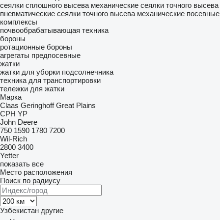
сеялки сплошного высева механические
сеялки точного высева
пневматические
сеялки точного высева механические
посевные
комплексы
почвообрабатывающая техника
бороны
ротационные бороны
агрегаты предпосевные
жатки
жатки для уборки подсолнечника
техника для транспортировки
тележки для жатки
Марка
Claas
Geringhoff
Great Plains
CPH
YP
John Deere
750
1590
1780
7200
Wil-Rich
2800
3400
Yetter
показать все
Место расположения
Поиск по радиусу
Узбекистан
другие