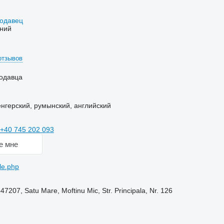
родавец
ний
отзывов
одавца
нгерский, румынский, английский
+40 745 202 093
е мне
le.php
207, Satu Mare, Moftinu Mic, Str. Principala, Nr. 126