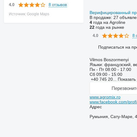
8 отзывов
4.0
Верифицированный п
Источник: Google Maps
В продаже:
27 объявле
4
года на Agroline
22
года на рынке
8 
4.0
Подписаться на пр
Vilmos Boszormenyi
Языки:
французский, ве
Пн - Пт
08:00 - 17:00
Сб
09:00 - 15:00
+40 745 20...
Показать
Перезвонит
www.agromix.ro
www.facebook.com/profi
Адрес
Румыния, Сату-Маре, 447