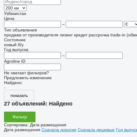
Узбекистан
Цена
–
Тип объявления
продажа
от производителя
лизинг
кредит
рассрочка
trade-in (об
Состояние
новый
б/у
Год выпуска
–
Agroline ID
Не хватает фильтров?
Предложить изменение
Найдено:
-
показать
27 объявлений:
Найдено
Фильтр
Сортировка
:
Дата размещения
Дата размещения
Сначала дорогие
Сначала дешевые
Год выпус