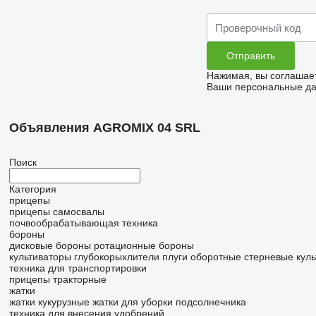
Нажимая, вы соглашае
Ваши персональные дан
Объявления AGROMIX 04 SRL
Поиск
Категория
прицепы
прицепы самосвалы
почвообрабатывающая техника
бороны
дисковые бороны
ротационные бороны
культиваторы
глубокорыхлители
плуги оборотные
стерневые кул
техника для транспортировки
прицепы тракторные
жатки
жатки кукурузные
жатки для уборки подсолнечника
техника для внесения удобрений