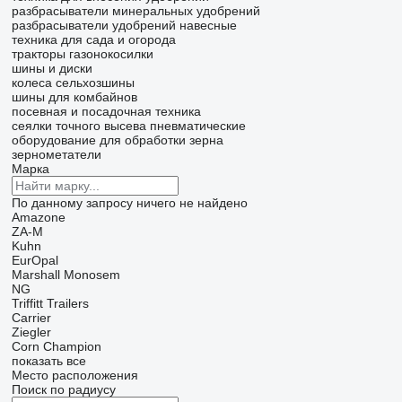
разбрасыватели минеральных удобрений
разбрасыватели удобрений навесные
техника для сада и огорода
тракторы газонокосилки
шины и диски
колеса
сельхозшины
шины для комбайнов
посевная и посадочная техника
сеялки точного высева пневматические
оборудование для обработки зерна
зернометатели
Марка
По данному запросу ничего не найдено
Amazone
ZA-M
Kuhn
EurOpal
Marshall
Monosem
NG
Triffitt Trailers
Carrier
Ziegler
Corn Champion
показать все
Место расположения
Поиск по радиусу