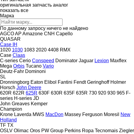
оригинальная запчасть
аналог
показать все
Марка
По данному запросу ничего не найдено
AGCO
AP
Amazone
CNH
Capello
QUASAR
Case IH
1020
1030
1083
2020
4408
RMX
Case
Claas
C-series
Cerio
Conspeed
Dominator
Jaguar
Lexion
Maxflex
Mega
Orbis
Tucano
Vario
Deutz-Fahr
Dominoni
SL
Dronningborg
Eaton
Elibol
Fantini
Fendt
Geringhoff
Holmer
Horsch
John Deere
620R
622R
625R
630F
630R
635F
635R
730
920
930
965
F-
series
H-series
JD
John Greaves
Kemper
Champion
Krone
Laverda
MWS
MacDon
Massey Ferguson
Moresil
New
Holland
TF
TX
OSLV
Olimac
Oros
PW Group
Perkins
Ropa
Tecnomais
Ziegler