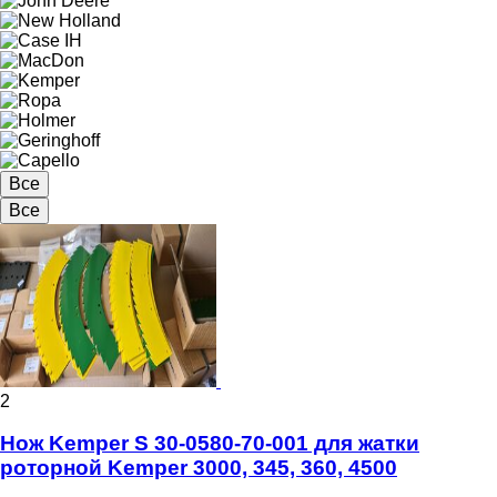
Все
Все
2
Нож Kemper S 30-0580-70-001 для жатки
роторной Kemper 3000, 345, 360, 4500