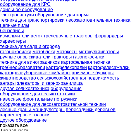
оборудование для КРС
доильное оборудование
электропастухи
оборудование для корма
техника для транспортировки
лесозаготовительная техника
цепные пилы
бензопилы
измельчители веток
трелевочные тракторы
форвардеры
харвестеры
техника для сада и огорода
газонокосилки
мотоблоки
мотокосы
мотокультиваторы
ручные опрыскиватели
тракторы газонокосилки
техника для виноградников
картофельная техника
гребнеобразователи
картофелекопалки
картофелесажалки
картофелеуборочные комбайны
приемные бункеры
животноводство
сельскохозяйственная недвижимость
ангары
элеваторы и зернохранилища
другая сельхозтехника
оборудование
оборудование для сельхозтехники
навесные фронтальные погрузчики
оборудование для лесозаготовительной техники
лесные краны-манипуляторы
пересадчики деревьев
харвестерные головки
другое оборудование
показать все
Тип запчасти