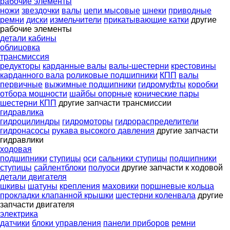
рабочие элементы
ножи
звездочки
валы
цепи мысовые
шнеки
приводные
ремни
диски
измельчители
прикатывающие катки
другие
рабочие элементы
детали кабины
облицовка
трансмиссия
редукторы
карданные валы
валы-шестерни
крестовины
карданного вала
роликовые подшипники
КПП
валы
первичные
выжимные подшипники
гидромуфты
коробки
отбора мощности
шайбы опорные
конические пары
шестерни КПП
другие запчасти трансмиссии
гидравлика
гидроцилиндры
гидромоторы
гидрораспределители
гидронасосы
рукава высокого давления
другие запчасти
гидравлики
ходовая
подшипники
ступицы
оси
сальники ступицы
подшипники
ступицы
сайлентблоки
полуоси
другие запчасти к ходовой
детали двигателя
шкивы
шатуны
крепления
маховики
поршневые кольца
прокладки клапанной крышки
шестерни коленвала
другие
запчасти двигателя
электрика
датчики
блоки управления
панели приборов
ремни