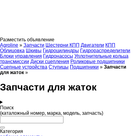
Разместить объявление
Agroline
»
Запчасти
Шестерни КПП
Двигатели
КПП
Облицовка
Шкивы
Гидроцилиндры
Гидрораспределители
Блоки управления
Гидронасосы
Уплотнительные кольца
трансмиссии
Диски сцепления
Роликовые подшипники
Сцепные устройства
Ступицы
Подшипники
»
Запчасти
для жаток
»
Запчасти для жаток
Поиск
(каталожный номер, марка, модель, запчасть)
Категория