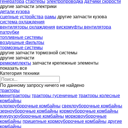
генератора
стартеры
электропроводка
датчики скорости
другие запчасти электрики
детали кузова
сцепные устройства
рамы
другие запчасти кузова
система охлаждения
вентиляторы охлаждения
вискомуфты вентилятора
патрубки
топливные системы
воздушные фильтры
тормозные системы
другие запчасти тормозной системы
другие запчасти
ремкомплекты
запчасти
крепежные элементы
показать все
Категория техники
По данному запросу ничего не найдено
тракторы
минитракторы
тракторы гусеничные
тракторы колесные
комбайны
хлопкоуборочные комбайны
свеклоуборочные комбайны
зерноуборочные комбайны
кормоуборочные комбайны
кукурузоуборочные комбайны
морковоуборочные
комбайны
прицепные кормоуборочные комбайны
другие
комбайны