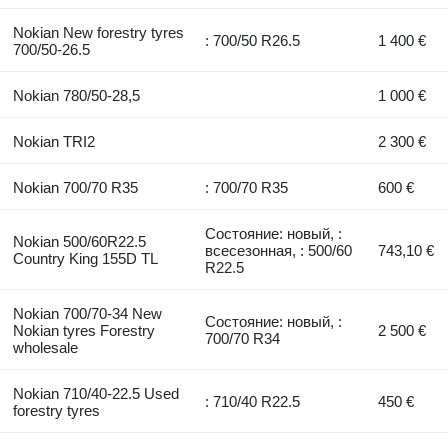
Nokian New forestry tyres
: 700/50 R26.5
1 400 €
700/50-26.5
Nokian 780/50-28,5
1 000 €
Nokian TRI2
2 300 €
Nokian 700/70 R35
: 700/70 R35
600 €
Состояние: новый, :
Nokian 500/60R22.5
всесезонная, : 500/60
743,10 €
Country King 155D TL
R22.5
Nokian 700/70-34 New
Состояние: новый, :
Nokian tyres Forestry
2 500 €
700/70 R34
wholesale
Nokian 710/40-22.5 Used
: 710/40 R22.5
450 €
forestry tyres