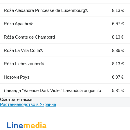
Róża Alexandra Princesse de Luxembourg®
8,13 €
Róża Apache®
6,97 €
Róża Comte de Chambord
8,13 €
Róża La Villa Cotta®
8,36 €
Róża Liebeszauber®
8,13 €
Нозоми Роуз
6,97 €
Лаванда "Valence Dark Violet" Lavandula angustifo
5,81 €
Смотрите также
Растениеводство в Украине