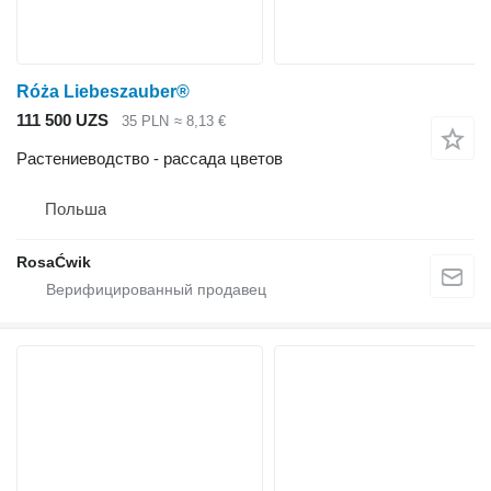
Róża Liebeszauber®
111 500 UZS
35 PLN
≈ 8,13 €
Растениеводство - рассада цветов
Польша
RosaĆwik