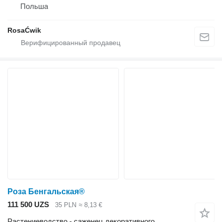
Польша
RosaĆwik
Роза Бенгальская®
111 500 UZS
35 PLN
≈ 8,13 €
Растениеводство - саженец декоративного