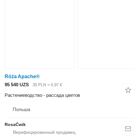
Róża Apache®
95 540 UZS
30 PLN
≈ 6,97 €
Растениеводство - рассада цветов
Польша
RosaĆwik