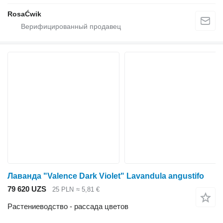
RosaĆwik
Лаванда "Valence Dark Violet" Lavandula angustifo
79 620 UZS
25 PLN
≈ 5,81 €
Растениеводство - рассада цветов