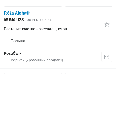
Róża Aloha®
95 540 UZS
30 PLN
≈ 6,97 €
Растениеводство - рассада цветов
Польша
RosaĆwik