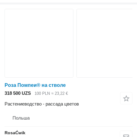
Роза Помпеи® на стволе
318 500 UZS
100 PLN
≈ 23,22 €
Растениеводство - рассада цветов
Польша
RosaĆwik