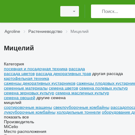
Agroline
Растениеводство
Мицелий
Мицелий
Категория
посевная и посадочная техника
рассада
рассада цветов
рассада декоративных трав
другая рассада
картофельная техника
саженцы декоративных кустарников
саженцы плодовых кустарник
семенные материалы
семена цветов
семена полевых культур
семена зерновых культур
семена масличных культур
семена овощей
другие семена
мицелий
сортировочные машины
свеклоуборочные комбайны
рассадопос
лукоуборочные комбайны
холодильные тоннели
оборудование дл
показать все
Производитель
MiCelio
Место расположения