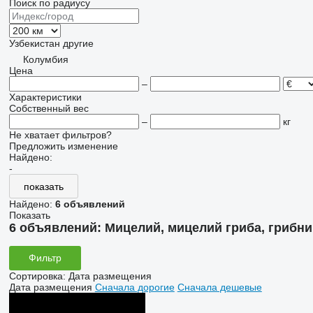
Поиск по радиусу
Узбекистан
другие
Колумбия
Цена
–
Характеристики
Собственный вес
–
кг
Не хватает фильтров?
Предложить изменение
Найдено:
-
показать
Найдено:
6 объявлений
Показать
6 объявлений:
Мицелий, мицелий гриба, грибни
Фильтр
Сортировка
:
Дата размещения
Дата размещения
Сначала дорогие
Сначала дешевые