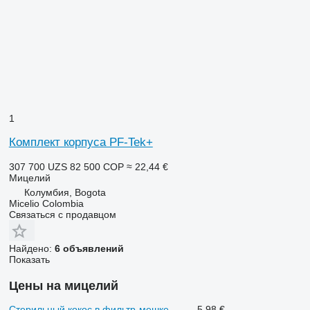
1
Комплект корпуса PF-Tek+
307 700 UZS
82 500 COP
≈ 22,44 €
Мицелий
Колумбия, Bogota
Micelio Colombia
Связаться с продавцом
Найдено:
6 объявлений
Показать
Цены на мицелий
Стерильный кокос в фильтр-мешке
5,98 €