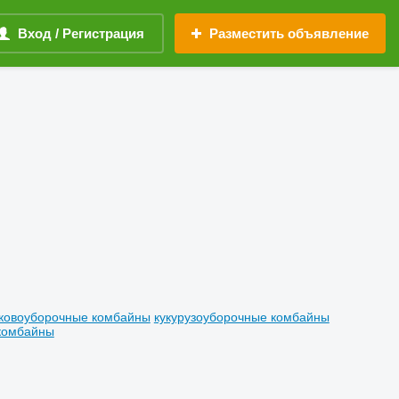
Вход / Регистрация
Разместить объявление
ковоуборочные комбайны
кукурузоуборочные комбайны
комбайны