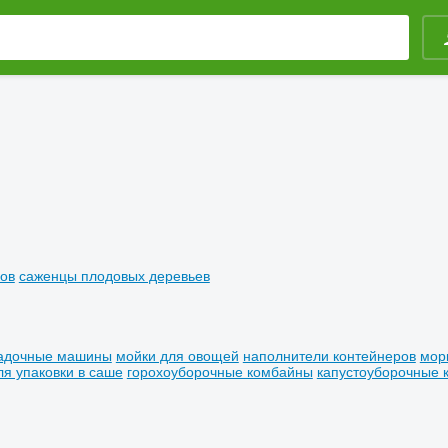
ов
саженцы плодовых деревьев
адочные машины
мойки для овощей
наполнители контейнеров
мор
я упаковки в саше
горохоуборочные комбайны
капустоуборочные 