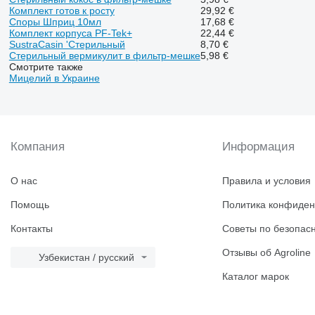
Комплект готов к росту
29,92 €
Споры Шприц 10мл
17,68 €
Комплект корпуса PF-Tek+
22,44 €
SustraCasin 'Стерильный
8,70 €
Стерильный вермикулит в фильтр-мешке
5,98 €
Смотрите также
Мицелий в Украине
Компания
Информация
О нас
Правила и условия
Помощь
Политика конфиден
Контакты
Советы по безопас
Отзывы об Agroline
Узбекистан / русский
Каталог марок