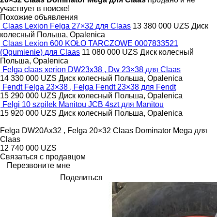
участвует в поиске!
Похожие объявления
Claas Lexion Felga 27×32 для Claas
13 380 000 UZS
Диск
колесный
Польша, Opalenica
Claas Lexion 600 KOŁO TARCZOWE 0007833521
(Ogumienie) для Claas
11 080 000 UZS
Диск колесный
Польша, Opalenica
Felga claas xerion DW23x38 , Dw 23×38 для Claas
14 330 000 UZS
Диск колесный
Польша, Opalenica
Fendt Felga 23×38 , Felga Fendt 23×38 для Fendt
15 290 000 UZS
Диск колесный
Польша, Opalenica
Felgi 10 szpilek Manitou JCB 4szt для Manitou
15 920 000 UZS
Диск колесный
Польша, Opalenica
Felga DW20Ax32 , Felga 20×32 Claas Dominator Mega для
Claas
12 740 000 UZS
Связаться с продавцом
Перезвоните мне
Поделиться