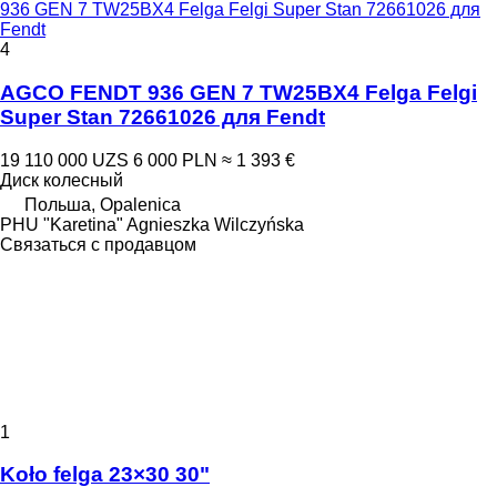
936 GEN 7 TW25BX4 Felga Felgi Super Stan 72661026 для
Fendt
4
AGCO FENDT 936 GEN 7 TW25BX4 Felga Felgi
Super Stan 72661026 для Fendt
19 110 000 UZS
6 000 PLN
≈ 1 393 €
Диск колесный
Польша, Opalenica
PHU "Karetina" Agnieszka Wilczyńska
Связаться с продавцом
1
Koło felga 23×30 30"