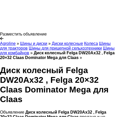
Разместить объявление
Agroline
»
Шины и диски
»
Диски колесные
Колеса
Шины
для тракторов
Шины для прицепной сельхозтехники
Шины
для комбайнов
»
Диск колесный Felga DW20Ax32 , Felga
20×32 Claas Dominator Mega для Claas
»
Диск колесный Felga
DW20Ax32 , Felga 20×32
Claas Dominator Mega для
Claas
Объявление
Диск колесный Felga DW20Ax32 , Felga
20×32 Claas Dominator Mega для Claas
продано и не