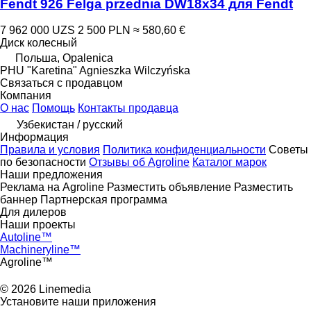
Fendt 926 Felga przednia DW18x34 для Fendt
7 962 000 UZS
2 500 PLN
≈ 580,60 €
Диск колесный
Польша, Opalenica
PHU "Karetina" Agnieszka Wilczyńska
Связаться с продавцом
Компания
О нас
Помощь
Контакты продавца
Узбекистан / русский
Информация
Правила и условия
Политика конфиденциальности
Советы
по безопасности
Отзывы об Agroline
Каталог марок
Наши предложения
Реклама на Agroline
Разместить объявление
Разместить
баннер
Партнерская программа
Для дилеров
Наши проекты
Autoline™
Machineryline™
Agroline™
© 2026 Linemedia
Установите наши приложения