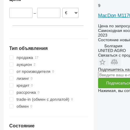
Польша
9
Норвегия
–
Нидерланды
MacDon M117
Румыния
Цена по запросу
Литва
Самоходная кос
2023
Австрия
Состояние
новы
Болгария
Тип объявления
UNITED AGRO
Связаться с пр
продажа
аукцион
Подпишитесь на
от производителя
лизинг
Подписатьс
кредит
Нажимая, вы со
рассрочка
trade-in (обмен с доплатой)
обмен
Состояние