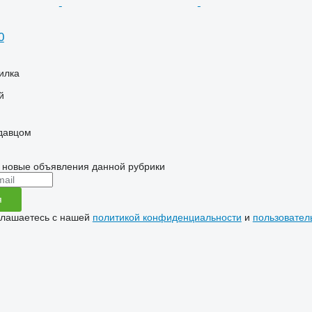
0
илка
й
одавцом
 новые объявления данной рубрики
я
глашаетесь с нашей
политикой конфиденциальности
и
пользовател