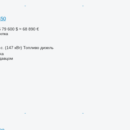
450
S
79 600 $
≈ 68 890 €
илка
с. (147 кВт)
Топливо
дизель
ka
одавцом