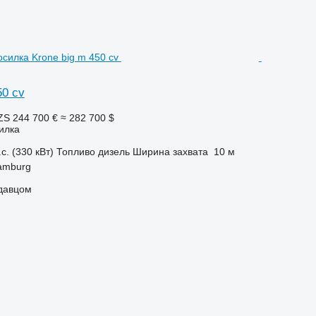
50 cv
ZS
244 700 €
≈ 282 700 $
илка
с. (330 кВт)
Топливо
дизель
Ширина захвата
10 м
amburg
одавцом