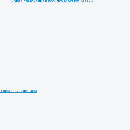
новая самоходная косилка MacDon M1170
ьским соглашением
.