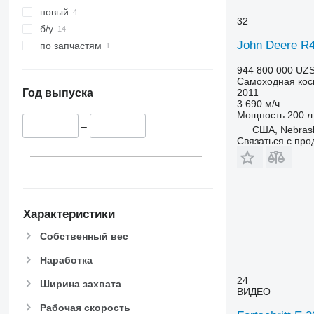
новый
32
б/у
John Deere R
по запчастям
944 800 000 UZ
Самоходная кос
2011
Год выпуска
3 690 м/ч
Мощность
200 л.
–
США, Nebras
Связаться с пр
Характеристики
Собственный вес
Наработка
24
Ширина захвата
ВИДЕО
Рабочая скорость