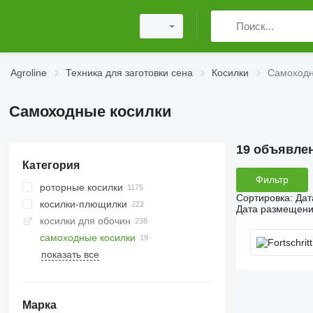
Agroline
Техника для заготовки сена
Косилки
Самоходн
Самоходные косилки
19 объявле
Категория
Фильтр
роторные косилки
Сортировка
:
Дат
косилки-плющилки
Дата размещен
косилки для обочин
самоходные косилки
показать все
Марка