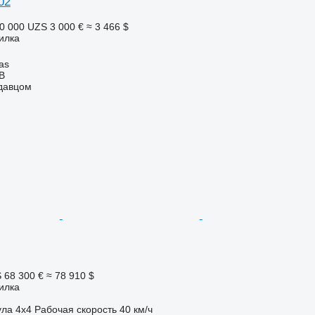
302
0 000 UZS
3 000 €
≈ 3 466 $
илка
as
AB
одавцом
S
68 300 €
≈ 78 910 $
илка
ула
4x4
Рабочая скорость
40 км/ч