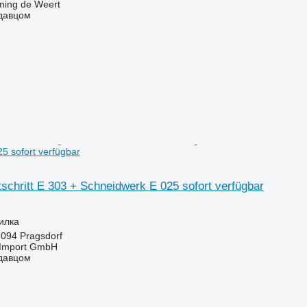
ing de Weert
одавцом
5 sofort verfügbar
rtschritt E 303 + Schneidwerk E 025 sofort verfügbar
илка
094 Pragsdorf
t-Import GmbH
одавцом