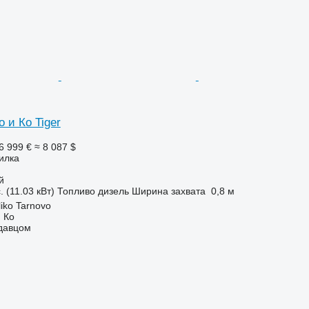
 и Ко Tiger
6 999 €
≈ 8 087 $
илка
й
. (11.03 кВт)
Топливо
дизель
Ширина захвата
0,8 м
iko Tarnovo
 Ко
одавцом