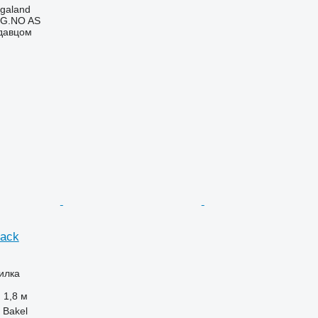
galand
G.NO AS
одавцом
rack
илка
1,8 м
 Bakel