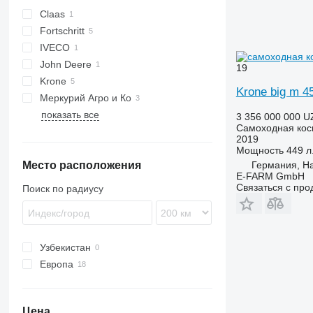
Claas
Fortschritt
Corto
IVECO
E series
John Deere
19
Krone
Krone big m 4
Меркурий Агро и Ко
Big M
VT
показать все
3 356 000 000 U
Самоходная кос
2019
Мощность
449 л.
Германия, H
Место расположения
E-FARM GmbH
Связаться с пр
Поиск по радиусу
Узбекистан
Европа
Германия
Болгария
Цена