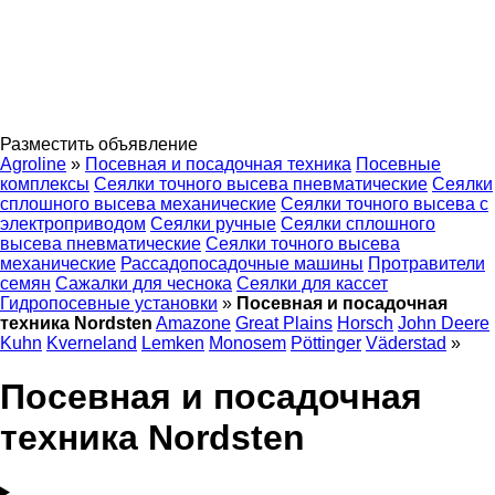
Разместить объявление
Agroline
»
Посевная и посадочная техника
Посевные
комплексы
Сеялки точного высева пневматические
Сеялки
сплошного высева механические
Сеялки точного высева с
электроприводом
Сеялки ручные
Сеялки сплошного
высева пневматические
Сеялки точного высева
механические
Рассадопосадочные машины
Протравители
семян
Сажалки для чеснока
Сеялки для кассет
Гидропосевные установки
»
Посевная и посадочная
техника Nordsten
Amazone
Great Plains
Horsch
John Deere
Kuhn
Kverneland
Lemken
Monosem
Pöttinger
Väderstad
»
Посевная и посадочная
техника Nordsten