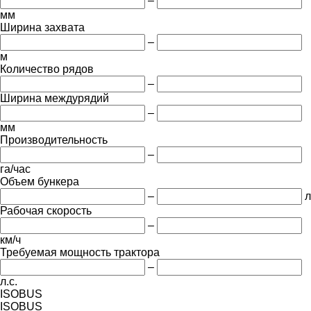
–
мм
Ширина захвата
–
м
Количество рядов
–
Ширина междурядий
–
мм
Производительность
–
га/час
Объем бункера
–
л
Рабочая скорость
–
км/ч
Требуемая мощность трактора
–
л.с.
ISOBUS
ISOBUS