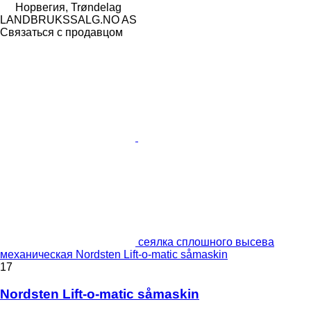
Норвегия, Trøndelag
LANDBRUKSSALG.NO AS
Связаться с продавцом
сеялка сплошного высева
механическая Nordsten Lift-o-matic såmaskin
17
Nordsten Lift-o-matic såmaskin