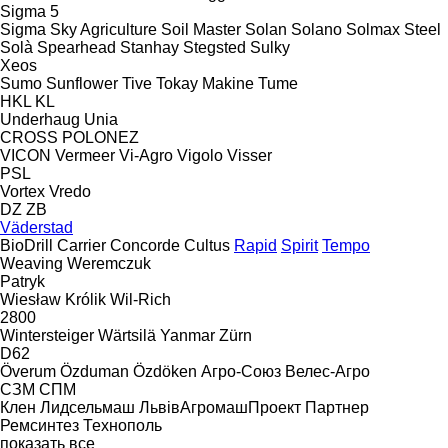
Sigma 5
Sigma
Sky Agriculture
Soil Master
Solan
Solano
Solmax Steel
Solà
Spearhead
Stanhay
Stegsted
Sulky
Xeos
Sumo
Sunflower
Tive
Tokay Makine
Tume
HKL
KL
Underhaug
Unia
CROSS
POLONEZ
VICON
Vermeer
Vi-Agro
Vigolo
Visser
PSL
Vortex
Vredo
DZ
ZB
Väderstad
BioDrill
Carrier
Concorde
Cultus
Rapid
Spirit
Tempo
Weaving
Weremczuk
Patryk
Wiesław Królik
Wil-Rich
2800
Wintersteiger
Wärtsilä
Yanmar
Zürn
D62
Överum
Özduman
Özdöken
Агро-Союз
Велес-Агро
СЗМ
СПМ
Клен
Лидсельмаш
ЛьвівАгромашПроект
Партнер
Ремсинтез
Технополь
показать все