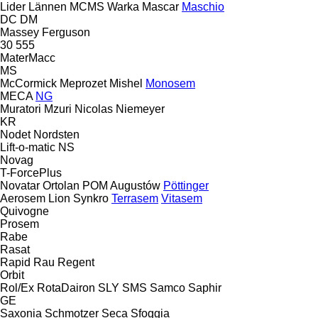
Lider
Lännen
MCMS Warka
Mascar
Maschio
DC
DM
Massey Ferguson
30
555
MaterMacc
MS
McCormick
Meprozet
Mishel
Monosem
MECA
NG
Muratori
Mzuri
Nicolas
Niemeyer
KR
Nodet
Nordsten
Lift-o-matic
NS
Novag
T-ForcePlus
Novatar
Ortolan
POM Augustów
Pöttinger
Aerosem
Lion
Synkro
Terrasem
Vitasem
Quivogne
Prosem
Rabe
Rasat
Rapid
Rau
Regent
Orbit
Rol/Ex
RotaDairon
SLY
SMS
Samco
Saphir
GE
Saxonia
Schmotzer
Seca
Sfoggia