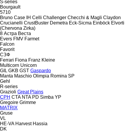
S-series
Bourgault
5710
Bruno
Case IH
Celli
Challenger
Checchi & Magli
Claydon
Crucianelli
CrustBuster
Demetra
Eck-Sicma
Einböck
Elvorti
(Chervona Zirka)
8
Астра
Веста
Evers
FMV
Farmet
Falcon
Favorit
СЗФ
Ferrari
Fiona
Franz Kleine
Multicorn
Unicorn
GIL
GKB
GST
Gaspardo
Manta
Maschio
Olimpia
Romina
SP
Gehl
R-series
Grazioli
Great Plains
CPH
CTA
NTA
PD
Simba
YP
Gregoire
Grimme
MATRIX
Gruse
VL
HE-VA
Harvest
Hassia
DK