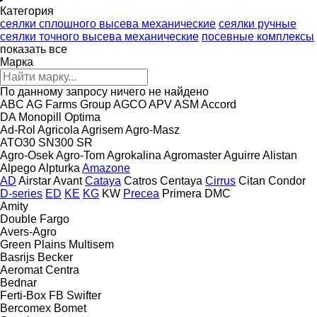
Категория
сеялки сплошного высева механические
сеялки ручные
сеялки точного высева механические
посевные комплексы
показать все
Марка
По данному запросу ничего не найдено
ABC
AG Farms Group
AGCO
APV
ASM
Accord
DA
Monopill
Optima
Ad-Rol
Agricola
Agrisem
Agro-Masz
ATO30
SN300
SR
Agro-Osek
Agro-Tom
Agrokalina
Agromaster
Aguirre
Alistan
Alpego
Alpturka
Amazone
AD
Airstar
Avant
Cataya
Catros
Centaya
Cirrus
Citan
Condor
D-series
ED
KE
KG
KW
Precea
Primera DMC
Amity
Double
Fargo
Avers-Agro
Green Plains
Multisem
Basrijs
Becker
Aeromat
Centra
Bednar
Ferti-Box FB
Swifter
Bercomex
Bomet