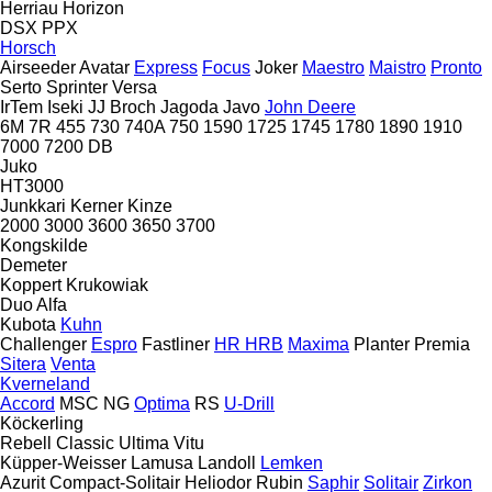
Herriau
Horizon
DSX
PPX
Horsch
Airseeder
Avatar
Express
Focus
Joker
Maestro
Maistro
Pronto
Serto
Sprinter
Versa
IrTem
Iseki
JJ Broch
Jagoda
Javo
John Deere
6M
7R
455
730
740A
750
1590
1725
1745
1780
1890
1910
7000
7200
DB
Juko
HT3000
Junkkari
Kerner
Kinze
2000
3000
3600
3650
3700
Kongskilde
Demeter
Koppert
Krukowiak
Duo Alfa
Kubota
Kuhn
Challenger
Espro
Fastliner
HR
HRB
Maxima
Planter
Premia
Sitera
Venta
Kverneland
Accord
MSC
NG
Optima
RS
U-Drill
Köckerling
Rebell Classic
Ultima
Vitu
Küpper-Weisser
Lamusa
Landoll
Lemken
Azurit
Compact-Solitair
Heliodor
Rubin
Saphir
Solitair
Zirkon