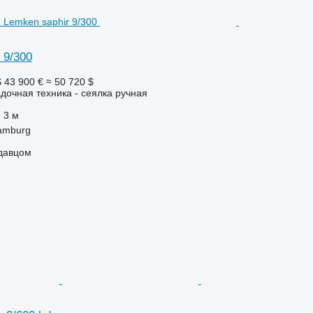
 9/300
S
43 900 €
≈ 50 720 $
дочная техника - сеялка ручная
3 м
amburg
одавцом