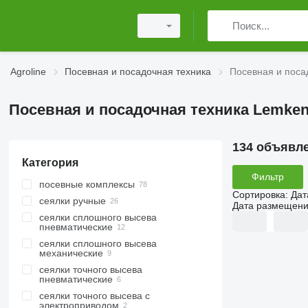
Agroline
Посевная и посадочная техника
Посевная и поса
Посевная и посадочная техника Lemke
134 объявл
Категория
Фильтр
посевные комплексы
Сортировка
:
Дат
сеялки ручные
Дата размещен
сеялки сплошного высева
пневматические
сеялки сплошного высева
механические
сеялки точного высева
пневматические
сеялки точного высева с
электроприводом