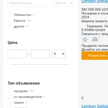
Lemken solitai
KE
Versa
7200
Venta
Tempo
Saphir 9
Solitair 9
Zirkon 7
982 500 000 UZ
KG
DB
Solitair 12
Zirkon 8
Посевная и поса
Узбекистан
KW
Solitair 23+
Zirkon 12
2019
Европа
Ширина захвата
Precea
Solitair 25
Германия, H
другие
Германия
Primera DMC
E-FARM GmbH
Франция
Украина
Связаться с пр
Австрия
Цена
Польша
Продаете техни
Делайте это вме
Нидерланды
–
Латвия
Разместить
Великобритания
Эстония
показать все
Тип объявления
продажа
от производителя
3
лизинг
Lemken Solitai