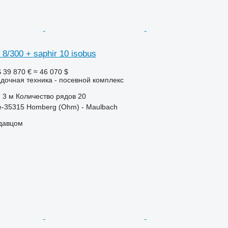
8/300 + saphir 10 isobus
S
39 870 €
≈ 46 070 $
дочная техника - посевной комплекс
3 м
Количество рядов
20
e-35315 Homberg (Ohm) - Maulbach
одавцом