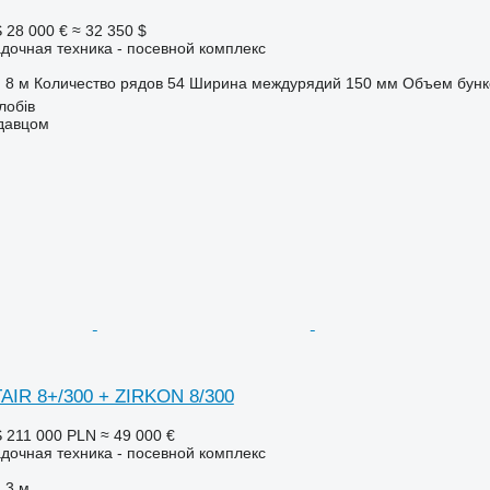
S
28 000 €
≈ 32 350 $
дочная техника - посевной комплекс
8 м
Количество рядов
54
Ширина междурядий
150 мм
Объем бунк
лобів
одавцом
AIR 8+/300 + ZIRKON 8/300
S
211 000 PLN
≈ 49 000 €
дочная техника - посевной комплекс
3 м