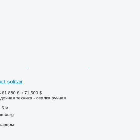
t solitair
S
61 880 €
≈ 71 500 $
дочная техника - сеялка ручная
6 м
amburg
одавцом