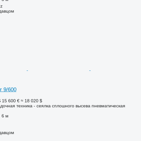
rz
одавцом
r 9/600
S
15 600 €
≈ 18 020 $
дочная техника - сеялка сплошного высева пневматическая
6 м
одавцом