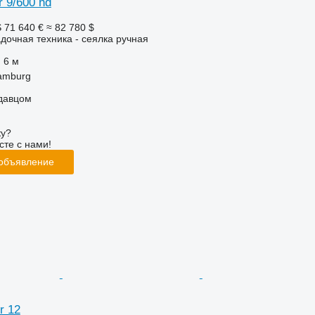
r 9/600 hd
S
71 640 €
≈ 82 780 $
дочная техника - сеялка ручная
6 м
amburg
одавцом
ку?
сте с нами!
 объявление
r 12