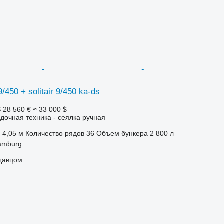
/450 + solitair 9/450 ka-ds
S
28 560 €
≈ 33 000 $
дочная техника - сеялка ручная
4,05 м
Количество рядов
36
Объем бункера
2 800 л
amburg
одавцом