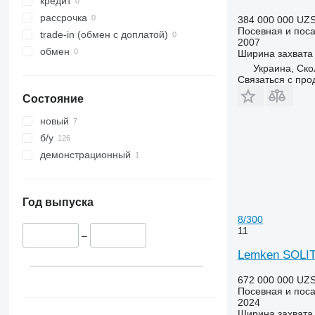
кредит
рассрочка
384 000 000 UZ
Посевная и поса
trade-in (обмен с доплатой)
2007
обмен
Ширина захвата
Украина, Ско
Связаться с пр
Состояние
новый
б/у
демонстрационный
Год выпуска
8/300
11
–
Lemken SOLIT
672 000 000 UZ
Посевная и поса
2024
Ширина захвата