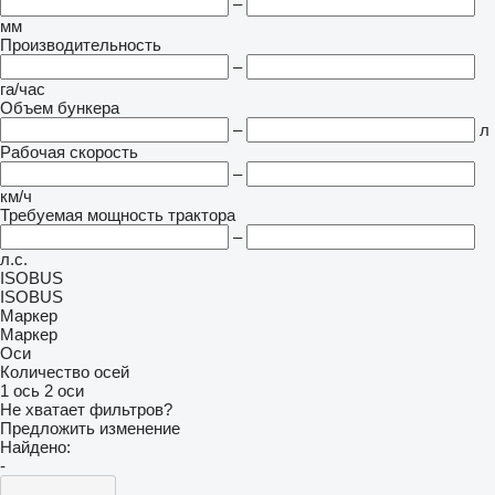
–
мм
Производительность
–
га/час
Объем бункера
–
л
Рабочая скорость
–
км/ч
Требуемая мощность трактора
–
л.с.
ISOBUS
ISOBUS
Маркер
Маркер
Оси
Количество осей
1 ось
2 оси
Не хватает фильтров?
Предложить изменение
Найдено:
-