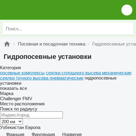
Посевная и посадочная техника
Гидропосевные уста
Гидропосевные установки
Категория
посевные комплексы
сеялки сплошного высева механические
сеялки точного высева пневматические
гидропосевные
установки
показать все
Марка
Challenger
FMV
Место расположения
Поиск по радиусу
Узбекистан
Европа
Франция
Финляндия
Норвегия