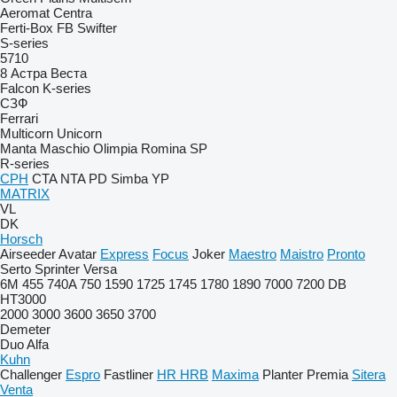
Aeromat
Centra
Ferti-Box FB
Swifter
S-series
5710
8
Астра
Веста
Falcon
K-series
СЗФ
Ferrari
Multicorn
Unicorn
Manta
Maschio
Olimpia
Romina
SP
R-series
CPH
CTA
NTA
PD
Simba
YP
MATRIX
VL
DK
Horsch
Airseeder
Avatar
Express
Focus
Joker
Maestro
Maistro
Pronto
Serto
Sprinter
Versa
6M
455
740A
750
1590
1725
1745
1780
1890
7000
7200
DB
HT3000
2000
3000
3600
3650
3700
Demeter
Duo Alfa
Kuhn
Challenger
Espro
Fastliner
HR
HRB
Maxima
Planter
Premia
Sitera
Venta