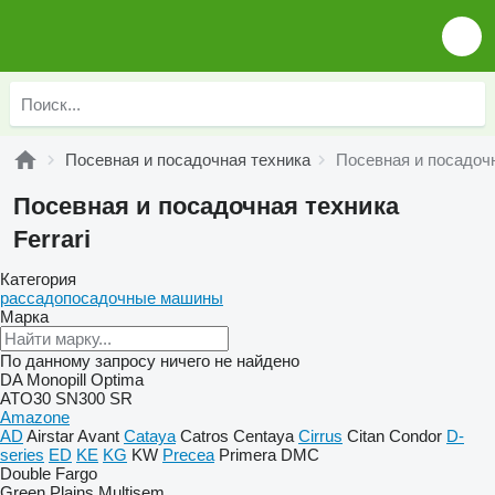
Посевная и посадочная техника
Посевная и посадочн
Посевная и посадочная техника
Ferrari
Категория
рассадопосадочные машины
Марка
По данному запросу ничего не найдено
DA
Monopill
Optima
ATO30
SN300
SR
Amazone
AD
Airstar
Avant
Cataya
Catros
Centaya
Cirrus
Citan
Condor
D-
series
ED
KE
KG
KW
Precea
Primera DMC
Double
Fargo
Green Plains
Multisem