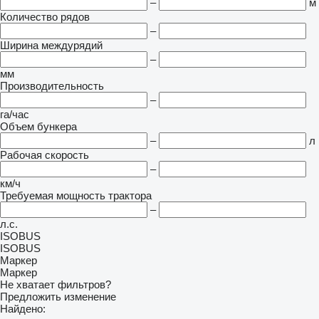
–
м
Количество рядов
–
Ширина междурядий
–
мм
Производительность
–
га/час
Объем бункера
–
л
Рабочая скорость
–
км/ч
Требуемая мощность трактора
–
л.с.
ISOBUS
ISOBUS
Маркер
Маркер
Не хватает фильтров?
Предложить изменение
Найдено: