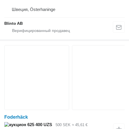
Швеция, Österhaninge
Blinto AB
Foderhäck
625 400 UZS
500 SEK
≈ 45,61 €