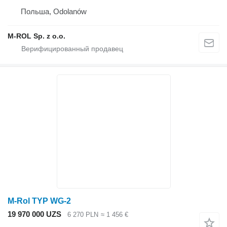
Польша, Odolanów
M-ROL Sp. z o.o.
M-Rol TYP WG-2
19 970 000 UZS
6 270 PLN
≈ 1 456 €