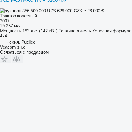
JCB FASTRAC HMV 3200 4X4
356 500 000 UZS
629 000 CZK
≈ 26 000 €
Трактор колесный
2007
19 257 м/ч
Мощность
193 л.с. (142 кВт)
Топливо
дизель
Колесная формула
4x4
Чехия, Puclice
Veacom s.r.o.
Связаться с продавцом