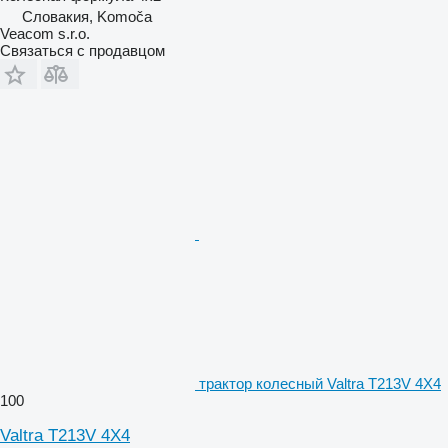
Словакия, Komoča
Veacom s.r.o.
Связаться с продавцом
трактор колесный Valtra T213V 4X4
100
Valtra T213V 4X4