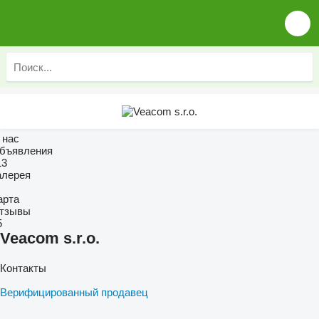
 нас
бъявления
13
алерея
арта
тзывы
5
Veacom s.r.o.
Контакты
Верифицированный продавец