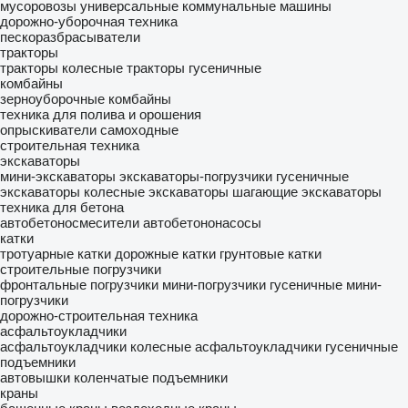
мусоровозы
универсальные коммунальные машины
дорожно-уборочная техника
пескоразбрасыватели
тракторы
тракторы колесные
тракторы гусеничные
комбайны
зерноуборочные комбайны
техника для полива и орошения
опрыскиватели самоходные
строительная техника
экскаваторы
мини-экскаваторы
экскаваторы-погрузчики
гусеничные
экскаваторы
колесные экскаваторы
шагающие экскаваторы
техника для бетона
автобетоносмесители
автобетононасосы
катки
тротуарные катки
дорожные катки
грунтовые катки
строительные погрузчики
фронтальные погрузчики
мини-погрузчики гусеничные
мини-
погрузчики
дорожно-строительная техника
асфальтоукладчики
асфальтоукладчики колесные
асфальтоукладчики гусеничные
подъемники
автовышки
коленчатые подъемники
краны