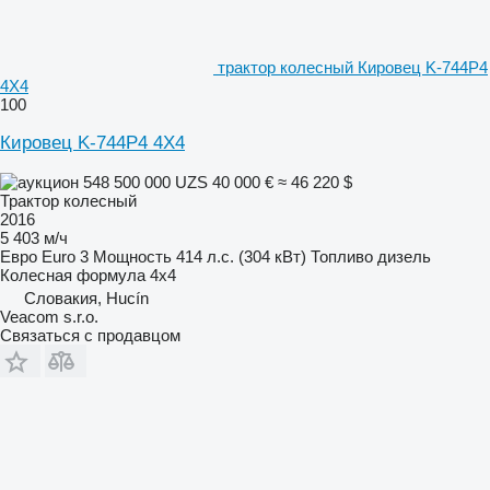
трактор колесный Кировец K-744P4
4X4
100
Кировец K-744P4 4X4
548 500 000 UZS
40 000 €
≈ 46 220 $
Трактор колесный
2016
5 403 м/ч
Евро
Euro 3
Мощность
414 л.с. (304 кВт)
Топливо
дизель
Колесная формула
4x4
Словакия, Hucín
Veacom s.r.o.
Связаться с продавцом