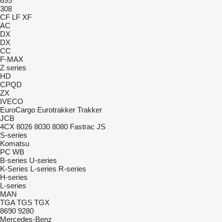
695
308
CF
LF
XF
AC
DX
DX
CC
F-MAX
Z series
HD
CPQD
ZX
IVECO
EuroCargo
Eurotrakker
Trakker
JCB
4CX
8026
8030
8080
Fastrac
JS
S-series
Komatsu
PC
WB
B-series
U-series
K-Series
L-series
R-series
H-series
L-series
MAN
TGA
TGS
TGX
8690
9280
Mercedes-Benz