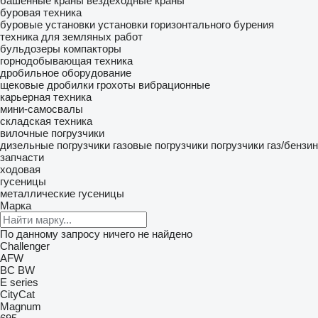
башенные краны
вездеходные краны
буровая техника
буровые установки
установки горизонтального бурения
техника для земляных работ
бульдозеры
компакторы
горнодобывающая техника
дробильное оборудование
щековые дробилки
грохоты вибрационные
карьерная техника
мини-самосвалы
складская техника
вилочные погрузчики
дизельные погрузчики
газовые погрузчики
погрузчики газ/бензин
запчасти
ходовая
гусеницы
металлические гусеницы
Марка
По данному запросу ничего не найдено
Challenger
AFW
BC
BW
E series
CityCat
Magnum