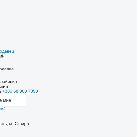
родавец
ий
одавца
олайович
ский
ь
+380 68 900 7050
е мне
om/
сть, м. Сквира