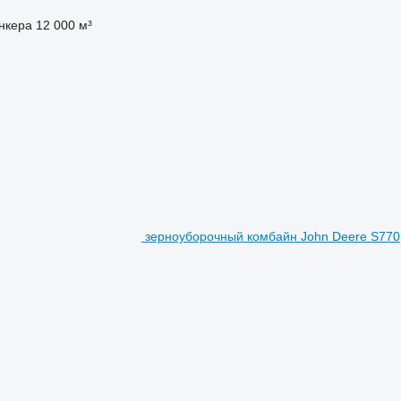
нкера
12 000 м³
зерноуборочный комбайн John Deere S770