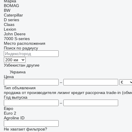
Марка
BOMAG
BW
Caterpillar
D series
Claas
Lexion
John Deere
7000
S-series
Место расположения
Поиск по радиусу
Узбекистан
другие
Украина
Цена
–
Тип объявления
продажа
от производителя
лизинг
кредит
рассрочка
trade-in (об
Год выпуска
–
Евро
Euro 2
Agroline ID
Не хватает фильтров?