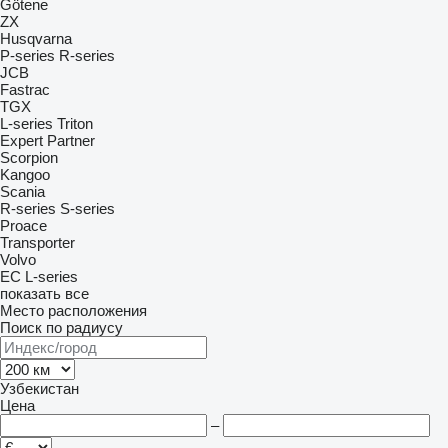
Götene
ZX
Husqvarna
P-series
R-series
JCB
Fastrac
TGX
L-series
Triton
Expert
Partner
Scorpion
Kangoo
Scania
R-series
S-series
Proace
Transporter
Volvo
EC
L-series
показать все
Место расположения
Поиск по радиусу
Узбекистан
Цена
–