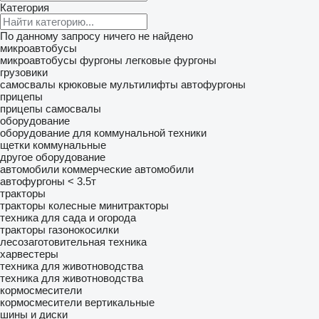
Категория
По данному запросу ничего не найдено
микроавтобусы
микроавтобусы фургоны
легковые фургоны
грузовики
самосвалы
крюковые мультилифты
автофургоны
прицепы
прицепы самосвалы
оборудование
оборудование для коммунальной техники
щетки коммунальные
другое оборудование
автомобили
коммерческие автомобили
автофургоны < 3.5т
тракторы
тракторы колесные
минитракторы
техника для сада и огорода
тракторы газонокосилки
лесозаготовительная техника
харвестеры
техника для животноводства
техника для животноводства
кормосмесители
кормосмесители вертикальные
шины и диски