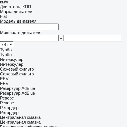
км/ч
Двигатель, КПП
Марка двигателя
Fiat
Модель двигателя
Мощность двигателя
–
Турбо
Турбо
Интеркулер
Интеркулер
Сажевый фильтр
Сажевый фильтр
EEV
EEV
Резервуар AdBlue
Резервуар AdBlue
Реверс
Реверс
Ретардер
Ретардер
Центральная смазка
Центральная смазка
Блокировка дифференциала