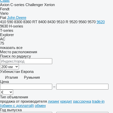
Claas
Axion
C-series
Challenger
Xerion
Fendt
Vario
Fiat
John Deere
410
590
8300
8360 RT
8400
8430
9510 R
9520
9560
9570
9620
9630
H-series
T-series
Explorer
AC
75
показать все
Место расположения
Поиск по радиусу
Узбекистан
Европа
Италия
Румыния
Цена
–
Тип объявления
продажа
от производителя
лизинг
кредит
рассрочка
trade-in
(обмен с доплатой)
обмен
Год выпуска