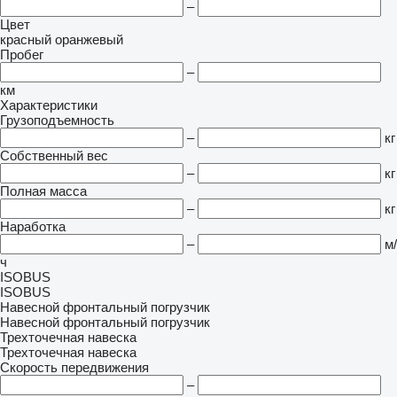
–
Цвет
красный
оранжевый
Пробег
–
км
Характеристики
Грузоподъемность
–
кг
Собственный вес
–
кг
Полная масса
–
кг
Наработка
–
м/
ч
ISOBUS
ISOBUS
Навесной фронтальный погрузчик
Навесной фронтальный погрузчик
Трехточечная навеска
Трехточечная навеска
Скорость передвижения
–