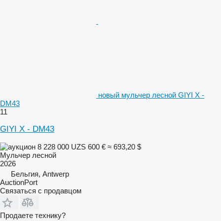
новый мульчер лесной GIYI X -
DM43
11
GIYI X - DM43
8 228 000 UZS
600 €
≈ 693,20 $
Мульчер лесной
2026
Бельгия, Antwerp
AuctionPort
Связаться с продавцом
Продаете технику?