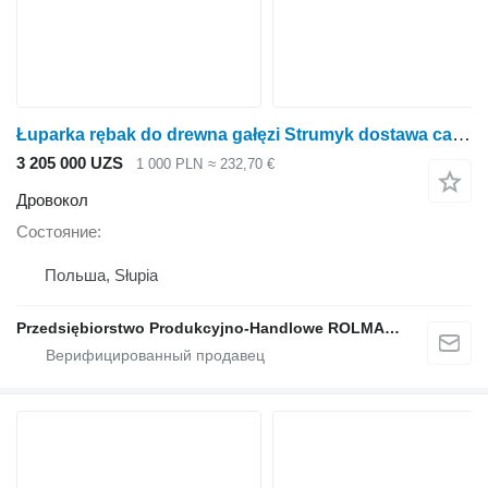
Łuparka rębak do drewna gałęzi Strumyk dostawa cała Polska
3 205 000 UZS
1 000 PLN
≈ 232,70 €
Дровокол
Состояние
Польша, Słupia
Przedsiębiorstwo Produkcyjno-Handlowe ROLMAPOL Marcin Dziekan