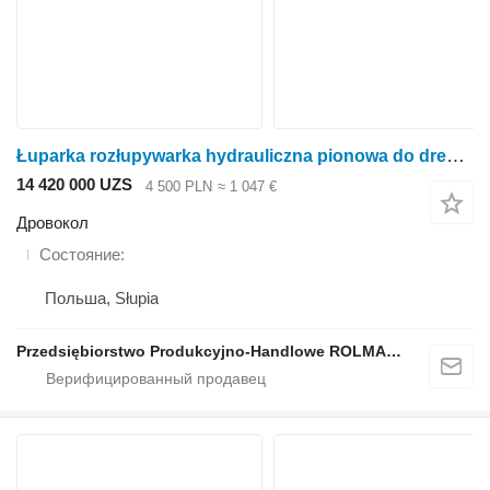
Łuparka rozłupywarka hydrauliczna pionowa do drewna drzewa
14 420 000 UZS
4 500 PLN
≈ 1 047 €
Дровокол
Состояние
Польша, Słupia
Przedsiębiorstwo Produkcyjno-Handlowe ROLMAPOL Marcin Dziekan