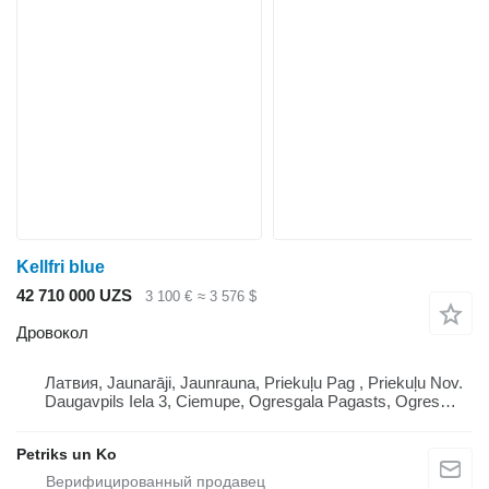
Kellfri blue
42 710 000 UZS
3 100 €
≈ 3 576 $
Дровокол
Латвия, Jaunarāji, Jaunrauna, Priekuļu Pag , Priekuļu Nov.
Daugavpils Iela 3, Ciemupe, Ogresgala Pagasts, Ogres
Novads, Lv 5041 Lv 4126, Latvija
Petriks un Ko