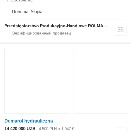
Польша, Słupia
Przedsiębiorstwo Produkcyjno-Handlowe ROLMAPOL Marcin Dziekan
Demarol hydrauliczna
14 420 000 UZS
4 500 PLN
≈ 1 047 €