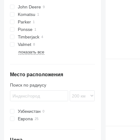
John Deere
лесные краны-манипуляторы
Komatsu
1110
Parker
1210
Ponsse
1510 E
Timberjack
1910
Valmet
F-series
810
показать все
1210
840
1410
860
Место расположения
Поиск по радиусу
Узбекистан
Европа
Литва
Польша
Цена