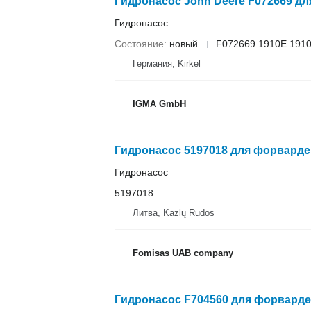
Гидронасос John Deere F072669 д
Гидронасос
Состояние
новый
F072669 1910E 191
Германия, Kirkel
IGMA GmbH
Гидронасос 5197018 для форвардер
Гидронасос
5197018
Литва, Kazlų Rūdos
Fomisas UAB company
Гидронасос F704560 для форварде