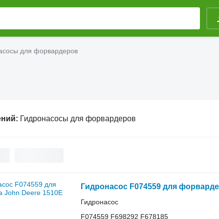
асосы для форвардеров
ений:
Гидронасосы для форвардеров
Гидронасос F074559 для форварде
Гидронасос
F074559 F698292 F678185