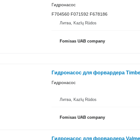
Гидронасос
F704560 F071592 F678186
Литва, Kazlų Rūdos
Fomisas UAB company
Гидронасос для форвардера Timbe
Гидронасос
Литва, Kazlų Rūdos
Fomisas UAB company
Гидронасос для форвардера Valmet