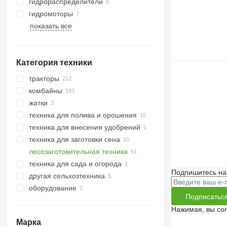
гидрораспределители
гидромоторы
показать все
Категория техники
тракторы
комбайны
минитракторы
жатки
тракторы гусеничные
хлопкоуборочные комбайны
техника для полива и орошения
тракторы колесные
свеклоуборочные комбайны
жатки зерновые
техника для внесения удобрений
зерноуборочные комбайны
техника для заготовки сена
кормоуборочные комбайны
разбрасыватели жидких
удобрений
лесозаготовительная техника
косилки
техника для сада и огорода
сельскохозяйственные погрузчики
трелевочные тракторы
Подпишитесь на
другая сельхозтехника
форвардеры
тракторы газонокосилки
оборудование
харвестеры
Подписатьс
оборудование для
сельхозтехники
Нажимая, вы со
оборудование для
Марка
лесозаготовительной техники