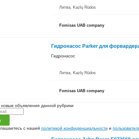
Литва, Kazlų Rūdos
Fomisas UAB company
Гидронасос Parker для форвардера
Гидронасос
Литва, Kazlų Rūdos
Fomisas UAB company
 новые объявления данной рубрики
я
глашаетесь с нашей
политикой конфиденциальности
и
пользовател