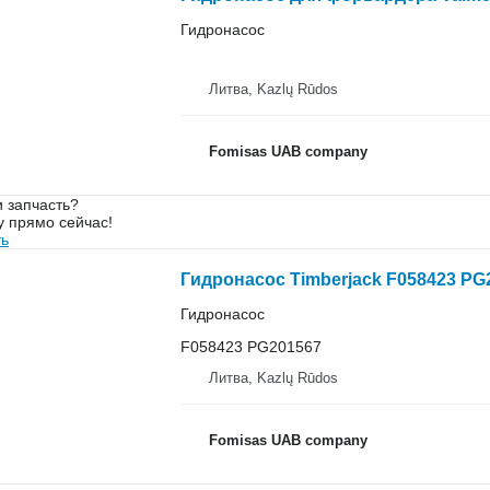
Гидронасос
Литва, Kazlų Rūdos
Fomisas UAB company
 запчасть?
у прямо сейчас!
ть
Гидронасос Timberjack F058423 PG
Гидронасос
F058423 PG201567
Литва, Kazlų Rūdos
Fomisas UAB company