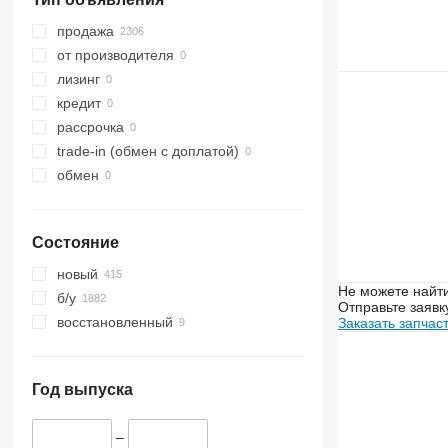
6100
7274
6115
7278
продажа
6130
7716
от производителя
6140
7718
лизинг
6145
7719
кредит
6155
7720
рассрочка
6175
8150
trade-in (обмен с доплатой)
6200
обмен
6210
6215
Состояние
6230
6300
новый
Не можете найти
6310
б/у
Отправьте заявк
6320
восстановленный
Заказать запчас
6330
6400
6410
Год выпуска
6420 S
6510
–