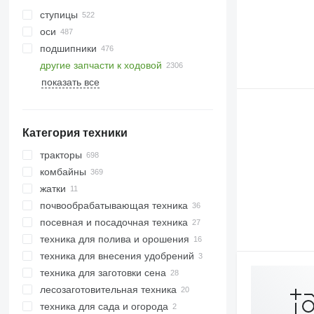
ступицы
оси
подшипники
другие запчасти к ходовой
резиновые гусеницы
показать все
гусеничный ход
гусеничные траки
гусеничные цепи
Категория техники
металлические гусеницы
тракторы
комбайны
минитракторы
жатки
тракторы гусеничные
свеклоуборочные комбайны
почвообрабатывающая техника
тракторы колесные
зерноуборочные комбайны
жатки зерновые
посевная и посадочная техника
кормоуборочные комбайны
жатки кукурузные
бороны
техника для полива и орошения
глубокорыхлители
техника для внесения удобрений
культиваторы
техника для заготовки сена
плуги
разбрасыватели минеральных
удобрений
лесозаготовительная техника
грабли ворошилки
техника для сада и огорода
косилки
форвардеры