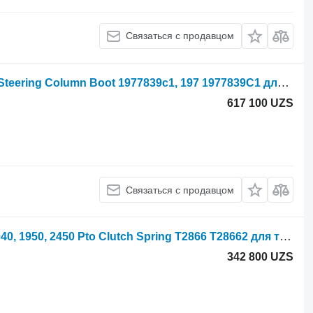
Связаться с продавцом
Case IH 5120, 5140, 5150, 5220, 5230 Steering Column Boot 1977839c1, 197 1977839C1 для трактора колесного
617 100 UZS
Связаться с продавцом
John Deere 1120, 1130, 1630, 1640, 2040, 1950, 2450 Pto Clutch Spring T2866 T28662 для трактора колесного
342 800 UZS