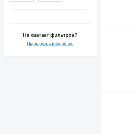
6530
6610
6630
6800
6810
Не хватает фильтров?
6820
Предложить изменение
6900
6910
6920
6930
7200
7230 R
7260 R
7400
7430
7500
7600
7700
7830