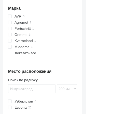
Марка
AVR
Agromet
Spirit
Fortschritt
Z-series
Grimme
E series
Kverneland
GL
Miedema
SE
UN
показать все
SB
Место расположения
Поиск по радиусу
Узбекистан
Европа
Литва