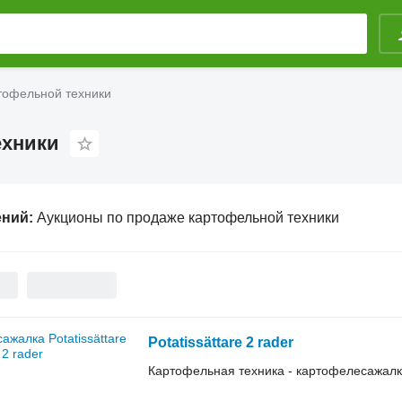
тофельной техники
ехники
ений:
Аукционы по продаже картофельной техники
Potatissättare 2 rader
Картофельная техника - картофелесажал