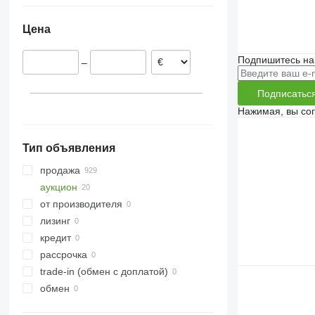
Норвегия
Цена
Швеция
Дания
Подпишитесь на
–
Бельгия
Нидерланды
Подписатьс
Германия
Нажимая, вы со
Тип объявления
продажа
аукцион
от производителя
лизинг
кредит
рассрочка
trade-in (обмен с доплатой)
обмен