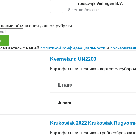
Troostwijk Veilingen B.V.
8
лет на Agroline
 новые объявления данной рубрики
я
глашаетесь с нашей
политикой конфиденциальности
и
пользовател
Kverneland UN2200
Картофельная техника - картофелеуборо
Швеция
Junora
Krukowiak 2022 Krukowiak Rugvorm
Картофельная техника - гребнеобразоват