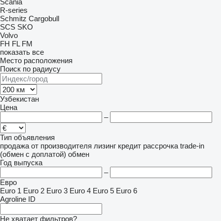
Scania
R-series
Schmitz Cargobull
SCS
SKO
Volvo
FH
FL
FM
показать все
Место расположения
Поиск по радиусу
Узбекистан
Цена
–
Тип объявления
продажа
от производителя
лизинг
кредит
рассрочка
trade-in
(обмен с доплатой)
обмен
Год выпуска
–
Евро
Euro 1
Euro 2
Euro 3
Euro 4
Euro 5
Euro 6
Agroline ID
Не хватает фильтров?