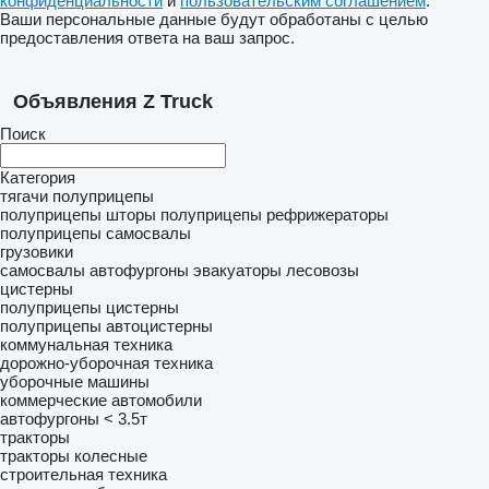
конфиденциальности
и
пользовательским соглашением
.
Ваши персональные данные будут обработаны с целью
предоставления ответа на ваш запрос.
Объявления Z Truck
Поиск
Категория
тягачи
полуприцепы
полуприцепы шторы
полуприцепы рефрижераторы
полуприцепы самосвалы
грузовики
самосвалы
автофургоны
эвакуаторы
лесовозы
цистерны
полуприцепы цистерны
полуприцепы автоцистерны
коммунальная техника
дорожно-уборочная техника
уборочные машины
коммерческие автомобили
автофургоны < 3.5т
тракторы
тракторы колесные
строительная техника