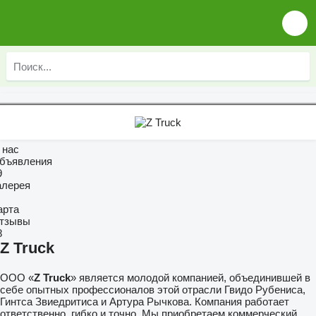
 нас
бъявления
9
алерея
арта
тзывы
8
Z Truck
ООО «
Z Truck
» является молодой компанией, объединившей в
себе опытных профессионалов этой отрасли Гвидо Рубениса,
Гинтса Звиедритиса и Артура Рычкова. Компания работает
ответственно, гибко и точно. Мы приобретаем коммерческий