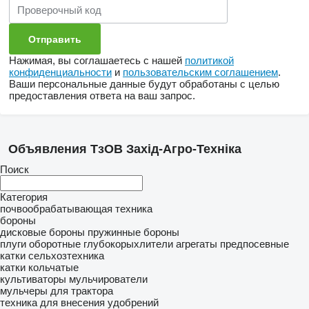
Нажимая, вы соглашаетесь с нашей
политикой
конфиденциальности
и
пользовательским соглашением
.
Ваши персональные данные будут обработаны с целью
предоставления ответа на ваш запрос.
Объявления ТзОВ Захід-Агро-Техніка
Поиск
Категория
почвообрабатывающая техника
бороны
дисковые бороны
пружинные бороны
плуги оборотные
глубокорыхлители
агрегаты предпосевные
катки сельхозтехника
катки кольчатые
культиваторы
мульчирователи
мульчеры для трактора
техника для внесения удобрений