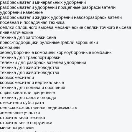
разбрасыватели минеральных удобрений
разбрасыватели удобрений прицепные
разбрасыватели
удобрений навесные
разбрасыватели жидких удобрений
навозоразбрасыватели
посевная и посадочная техника
сеялки сплошного высева механические
сеялки точного высева
пневматические
техника для заготовки сена
пресс-подборщики рулонные
грабли ворошилки
комбайны
зерноуборочные комбайны
кормоуборочные комбайны
техника для транспортировки
тележки для разбрасывателей удобрений
техника для животноводства
техника для животноводства
кормосмесители
кормосмесители вертикальные
техника для полива и орошения
опрыскиватели прицепные
техника для сада и огорода
смесители субстрата
сельскохозяйственная недвижимость
земельные участки
строительная техника
строительные погрузчики
мини-погрузчики