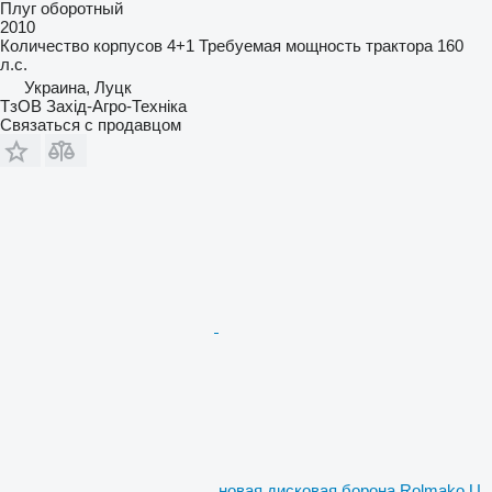
Плуг оборотный
2010
Количество корпусов
4+1
Требуемая мощность трактора
160
л.с.
Украина, Луцк
ТзОВ Захід-Агро-Техніка
Связаться с продавцом
новая дисковая борона Rolmako U