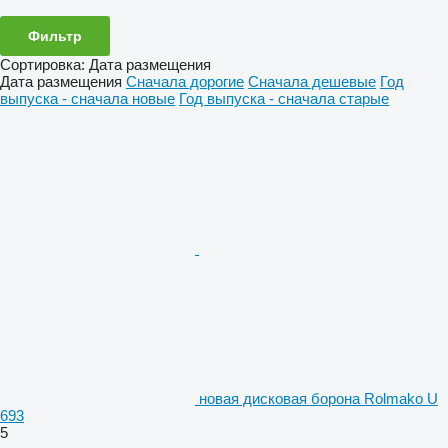
Фильтр
Сортировка
:
Дата размещения
Дата размещения
Сначала дорогие
Сначала дешевые
Год
выпуска - сначала новые
Год выпуска - сначала старые
новая дисковая борона Rolmako U
693
5