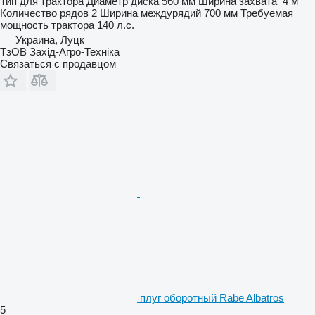
Тип
для трактора
Диаметр диска
560 мм
Ширина захвата
4 м
Количество рядов
2
Ширина междурядий
700 мм
Требуемая
мощность трактора
140 л.с.
Украина, Луцк
ТзОВ Захід-Агро-Техніка
Связаться с продавцом
плуг оборотный Rabe Albatros
5