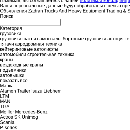
Нажимая, вы соглашаетесь с нашей
политикой конфиденци
Ваши персональные данные будут обработаны с целью пред
Объявления Zadran Trucks And Heavy Equipment Trading & Sp
Поиск
Категория
грузовики
грузовики шасси
самосвалы
бортовые грузовики
автоцист
тягачи
аэродромная техника
кейтеринговые автолифты
автомобили
строительная техника
краны
вездеходные краны
подъемники
автовышки
показать все
Марка
Alamen Trailer
Isuzu
Liebherr
LTM
MAN
TGA
Meiller
Mercedes-Benz
Actros
SK
Unimog
Scania
P-series