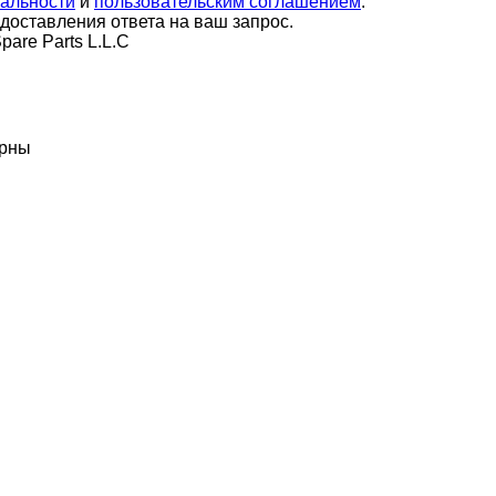
альности
и
пользовательским соглашением
.
оставления ответа на ваш запрос.
are Parts L.L.C
ерны