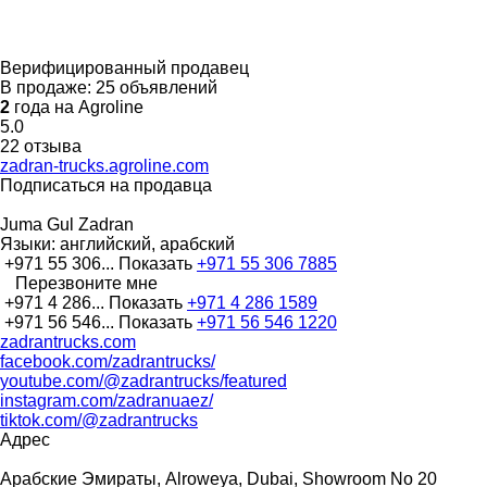
Верифицированный продавец
В продаже:
25 объявлений
2
года на Agroline
5.0
22 отзыва
zadran-trucks.agroline.com
Подписаться на продавца
Juma Gul Zadran
Языки:
английский, арабский
+971 55 306...
Показать
+971 55 306 7885
Перезвоните мне
+971 4 286...
Показать
+971 4 286 1589
+971 56 546...
Показать
+971 56 546 1220
zadrantrucks.com
facebook.com/zadrantrucks/
youtube.com/@zadrantrucks/featured
instagram.com/zadranuaez/
tiktok.com/@zadrantrucks
Адрес
Арабские Эмираты, Alroweya, Dubai, Showroom No 20