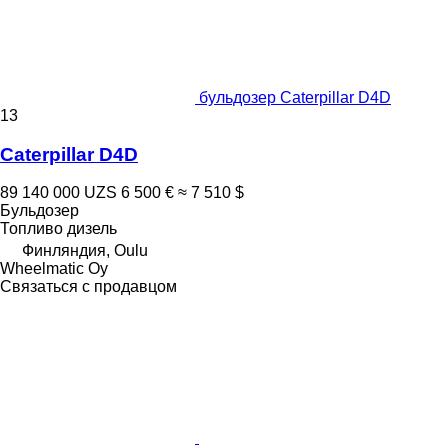
бульдозер Caterpillar D4D
13
Caterpillar D4D
89 140 000 UZS
6 500 €
≈ 7 510 $
Бульдозер
Топливо
дизель
Финляндия, Oulu
Wheelmatic Oy
Связаться с продавцом