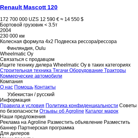
Renault Mascott 120
172 700 000 UZS
12 590 €
≈ 14 550 $
Бортовой грузовик < 3.5т
2004
230 000 км
Колесная формула
4x2
Подвеска
рессора/рессора
Финляндия, Oulu
Wheelmatic Oy
Связаться с продавцом
Ищите технику дилера Wheelmatic Oy в таких категориях
Строительная техника
Тягачи
Оборудование
Тракторы
Коммерческие автомобили
Компания
О нас
Помощь
Контакты
Узбекистан / русский
Информация
Правила и условия
Политика конфиденциальности
Советы
по безопасности
Отзывы об Agroline
Каталог марок
Наши предложения
Реклама на Agroline
Разместить объявление
Разместить
баннер
Партнерская программа
Для дилеров