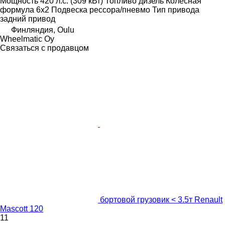
Мощность
420 л.с. (309 кВт)
Топливо
дизель
Колесная
формула
6x2
Подвеска
рессора/пневмо
Тип привода
задний привод
Финляндия, Oulu
Wheelmatic Oy
Связаться с продавцом
бортовой грузовик < 3.5т Renault
Mascott 120
11