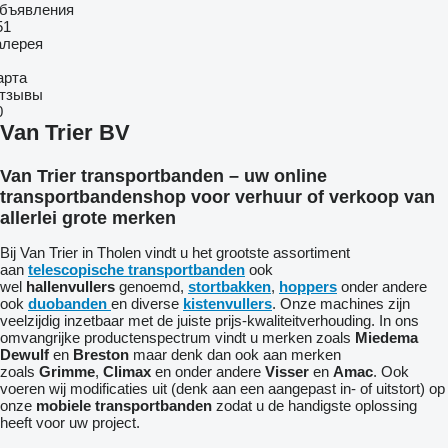
бъявления
51
алерея
арта
тзывы
0
Van Trier BV
Van Trier transportbanden – uw online
transportbandenshop voor verhuur of verkoop van
allerlei grote merken
Bij Van Trier in Tholen vindt u het grootste assortiment
aan
telescopische transportbanden
ook
wel
hallenvullers
genoemd,
stortbakken
,
hoppers
onder andere
ook
duobanden
en diverse
kistenvullers
. Onze machines zijn
veelzijdig inzetbaar met de juiste prijs-kwaliteitverhouding. In ons
omvangrijke productenspectrum vindt u merken zoals
Miedema
Dewulf
en
Breston
maar denk dan ook aan merken
zoals
Grimme
,
Climax
en onder andere
Visser
en
Amac
. Ook
voeren wij modificaties uit (denk aan een aangepast in- of uitstort) op
onze
mobiele transportbanden
zodat u de handigste oplossing
heeft voor uw project.