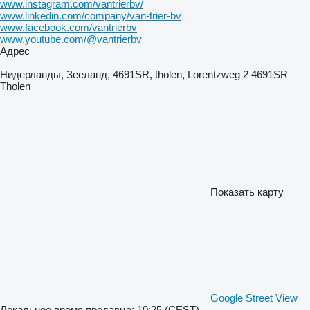
www.instagram.com/vantrierbv/
www.linkedin.com/company/van-trier-bv
www.facebook.com/vantrierbv
www.youtube.com/@vantrierbv
Адрес
Нидерланды, Зееланд, 4691SR, tholen, Lorentzweg 2 4691SR
Tholen
Показать карту
Google Street View
Локальное время продавца: 10:25 (CEST)