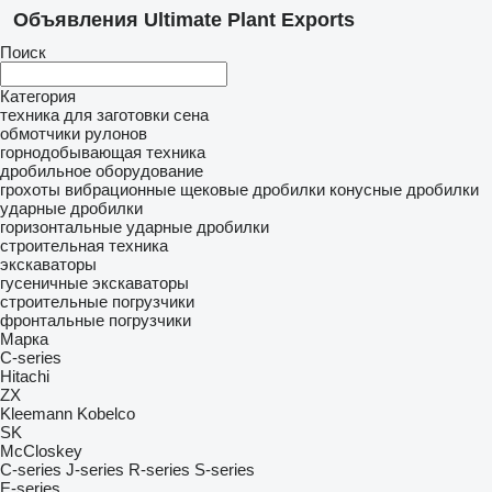
Объявления Ultimate Plant Exports
Поиск
Категория
техника для заготовки сена
обмотчики рулонов
горнодобывающая техника
дробильное оборудование
грохоты вибрационные
щековые дробилки
конусные дробилки
ударные дробилки
горизонтальные ударные дробилки
строительная техника
экскаваторы
гусеничные экскаваторы
строительные погрузчики
фронтальные погрузчики
Марка
C-series
Hitachi
ZX
Kleemann
Kobelco
SK
McCloskey
C-series
J-series
R-series
S-series
E-series