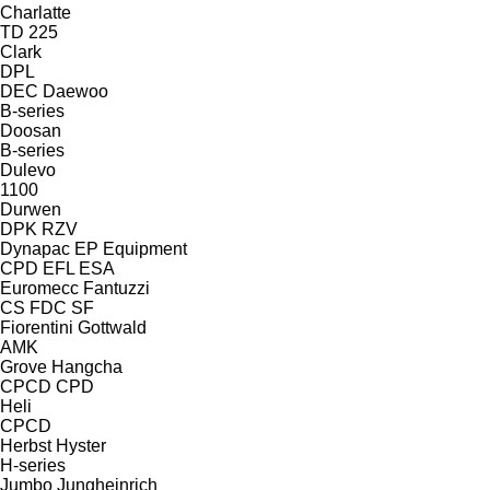
Charlatte
TD 225
Clark
DPL
DEC
Daewoo
B-series
Doosan
B-series
Dulevo
1100
Durwen
DPK
RZV
Dynapac
EP Equipment
CPD
EFL
ESA
Euromecc
Fantuzzi
CS
FDC
SF
Fiorentini
Gottwald
AMK
Grove
Hangcha
CPCD
CPD
Heli
CPCD
Herbst
Hyster
H-series
Jumbo
Jungheinrich