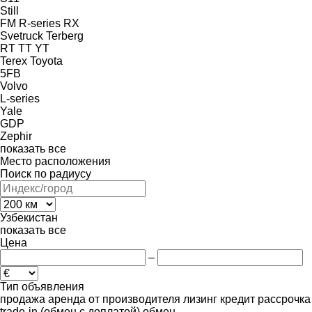
Still
FM
R-series
RX
Svetruck
Terberg
RT
TT
YT
Terex
Toyota
5FB
Volvo
L-series
Yale
GDP
Zephir
показать все
Место расположения
Поиск по радиусу
Узбекистан
показать все
Цена
–
Тип объявления
продажа
аренда
от производителя
лизинг
кредит
рассрочка
trade-in (обмен с доплатой)
обмен