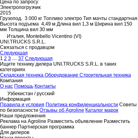
Цена по запросу
Электропогрузчик
2015
Грузопод.
3 000 кг
Топливо
электро
Тип мачты
стандартная
Высота подъема
4,49 м
Длина вил
1,3 м
Ширина вил
150
мм
Толщина вил
30 мм
Италия, Montebello Vicentino (VI)
UNI.TRUCKS S.R.L.
Связаться с продавцом
Следующая
1
2
3
…
37
Следующая
Ищите технику дилера UNI.TRUCKS S.R.L. в таких
категориях
Складская техника
Оборудование
Строительная техника
Компания
О нас
Помощь
Контакты
Узбекистан / русский
Информация
Правила и условия
Политика конфиденциальности
Советы
по безопасности
Отзывы об Agroline
Каталог марок
Наши предложения
Реклама на Agroline
Разместить объявление
Разместить
баннер
Партнерская программа
Для дилеров
Наши проекты