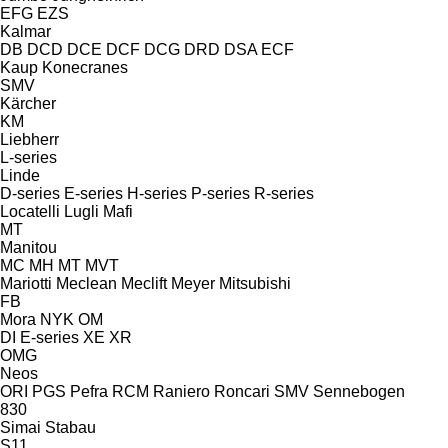
EFG
EZS
Kalmar
DB
DCD
DCE
DCF
DCG
DRD
DSA
ECF
Kaup
Konecranes
SMV
Kärcher
KM
Liebherr
L-series
Linde
D-series
E-series
H-series
P-series
R-series
Locatelli
Lugli
Mafi
MT
Manitou
MC
MH
MT
MVT
Mariotti
Meclean
Meclift
Meyer
Mitsubishi
FB
Mora
NYK
OM
DI
E-series
XE
XR
OMG
Neos
ORI
PGS
Pefra
RCM
Raniero
Roncari
SMV
Sennebogen
830
Simai
Stabau
S11