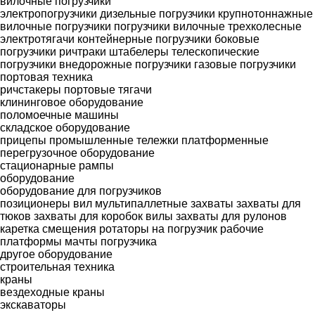
вилочные погрузчики
электропогрузчики
дизельные погрузчики
крупнотоннажные
вилочные погрузчики
погрузчики вилочные трехколесные
электротягачи
контейнерные погрузчики
боковые
погрузчики
ричтраки
штабелеры
телескопические
погрузчики
внедорожные погрузчики
газовые погрузчики
портовая техника
ричстакеры
портовые тягачи
клининговое оборудование
поломоечные машины
складское оборудование
прицепы промышленные
тележки платформенные
перегрузочное оборудование
стационарные рампы
оборудование
оборудование для погрузчиков
позиционеры вил
мультипаллетные захваты
захваты для
тюков
захваты для коробок
вилы
захваты для рулонов
каретка смещения
ротаторы на погрузчик
рабочие
платформы
мачты погрузчика
другое оборудование
строительная техника
краны
вездеходные краны
экскаваторы