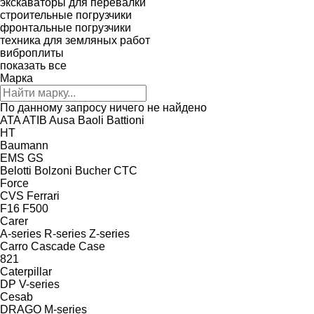
экскаваторы для перевалки
строительные погрузчики
фронтальные погрузчики
техника для земляных работ
виброплиты
показать все
Марка
По данному запросу ничего не найдено
ATA
ATIB
Ausa
Baoli
Battioni
HT
Baumann
EMS
GS
Belotti
Bolzoni
Bucher
CTC
Force
CVS Ferrari
F16
F500
Carer
A-series
R-series
Z-series
Carro
Cascade
Case
821
Caterpillar
DP
V-series
Cesab
DRAGO
M-series