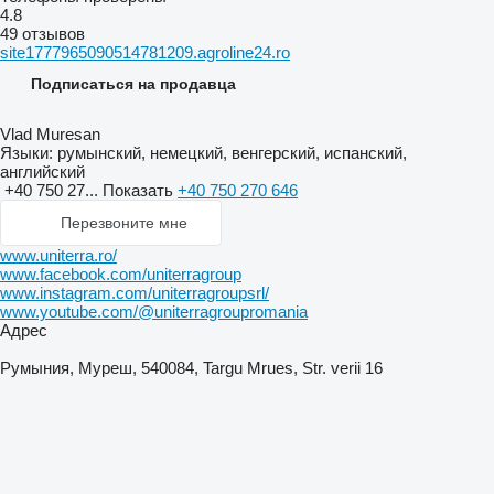
4.8
49 отзывов
site1777965090514781209.agroline24.ro
Подписаться на продавца
Vlad Muresan
Языки:
румынский, немецкий, венгерский, испанский,
английский
+40 750 27...
Показать
+40 750 270 646
Перезвоните мне
www.uniterra.ro/
www.facebook.com/uniterragroup
www.instagram.com/uniterragroupsrl/
www.youtube.com/@uniterragroupromania
Адрес
Румыния, Муреш, 540084, Targu Mrues, Str. verii 16