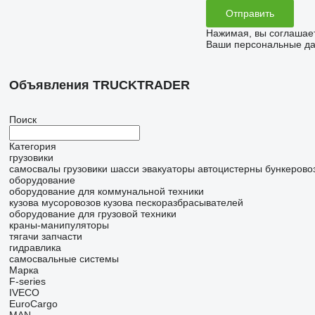
Нажимая, вы соглашае
Ваши персональные дан
Объявления TRUCKTRADER
Поиск
Категория
грузовики
самосвалы
грузовики шасси
эвакуаторы
автоцистерны
бункерово
оборудование
оборудование для коммунальной техники
кузова мусоровозов
кузова пескоразбрасывателей
оборудование для грузовой техники
краны-манипуляторы
тягачи
запчасти
гидравлика
самосвальные системы
Марка
F-series
IVECO
EuroCargo