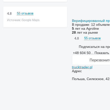
55 отзывов
4.8
Источник: Google Maps
Верифицированный п
В продаже:
12 объявле
5
лет на Agroline
28
лет на рынке
55 отзывов
4.8
Подписаться на пр
+48 604 50...
Показать
Перезвонит
trucktrader.pl
Адрес
Польша, Силезское, 42-