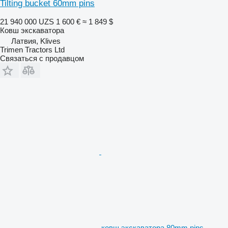
Tilting bucket 60mm pins
21 940 000 UZS
1 600 €
≈ 1 849 $
Ковш экскаватора
Латвия, Klives
Trimen Tractors Ltd
Связаться с продавцом
ковш экскаватора 80mm pins,