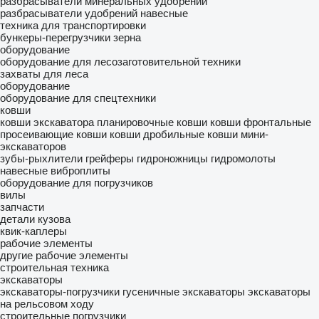
разбрасыватели минеральных удобрений
разбрасыватели удобрений навесные
техника для транспортировки
бункеры-перегрузчики зерна
оборудование
оборудование для лесозаготовительной техники
захваты для леса
оборудование
оборудование для спецтехники
ковши
ковши экскаватора
планировочные ковши
ковши фронтальные
просеивающие ковши
ковши дробильные
ковши мини-
экскаваторов
зубы-рыхлители
грейферы
гидроножницы
гидромолоты
навесные виброплиты
оборудование для погрузчиков
вилы
запчасти
детали кузова
квик-каплеры
рабочие элементы
другие рабочие элементы
строительная техника
экскаваторы
экскаваторы-погрузчики
гусеничные экскаваторы
экскаваторы
на рельсовом ходу
строительные погрузчики