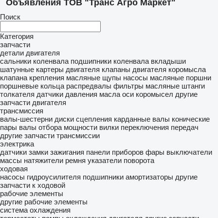
Объявления ТОВ "Транс Агро Маркет"
Поиск
Категория
запчасти
детали двигателя
сальники коленвала
подшипники коленвала
вкладыши
шатунные
картеры двигателя
клапаны двигателя
коромысла
клапана
крепления
масляные щупы
насосы масляные
поршни
поршневые кольца
распредвалы
фильтры масляные
штанги
толкателя
датчики давления масла
оси коромысел
другие
запчасти двигателя
трансмиссия
валы-шестерни
диски сцепления
карданные валы
конические
пары
валы отбора мощности
вилки переключения передач
другие запчасти трансмиссии
электрика
датчики
замки зажигания
панели приборов
фары
выключатели
массы
натяжители ремня
указатели поворота
ходовая
насосы гидроусилителя
подшипники
амортизаторы
другие
запчасти к ходовой
рабочие элементы
другие рабочие элементы
система охлаждения