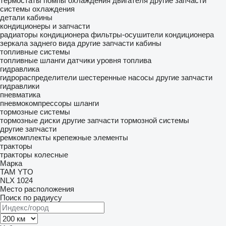
термостаты
помпы охлаждения двигателя
другие запчасти
системы охлаждения
детали кабины
кондиционеры и запчасти
радиаторы кондиционера
фильтры-осушители кондиционера
зеркала заднего вида
другие запчасти кабины
топливные системы
топливные шланги
датчики уровня топлива
гидравлика
гидрораспределители
шестеренные насосы
другие запчасти
гидравлики
пневматика
пневмокомпрессоры
шланги
тормозные системы
тормозные диски
другие запчасти тормозной системы
другие запчасти
ремкомплекты
крепежные элементы
тракторы
тракторы колесные
Марка
TAM
YTO
NLX 1024
Место расположения
Поиск по радиусу