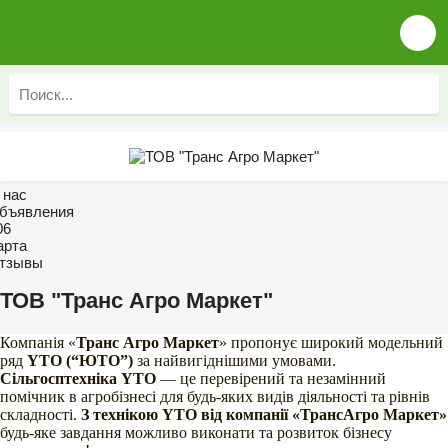
 нас
бъявления
06
арта
тзывы
ТОВ "Транс Агро Маркет"
Компанія «
Транс Агро Маркет
» пропонує широкий модельний
ряд
YTO (“ЮТО”)
за найвигіднішими умовами.
Сільгосптехніка YTO
— це перевірений та незамінний
помічник в агробізнесі для будь-яких видів діяльності та рівнів
складності.
З технікою YTO від компанії «ТрансАгро Маркет»
будь-яке завдання можливо виконати та розвиток бізнесу