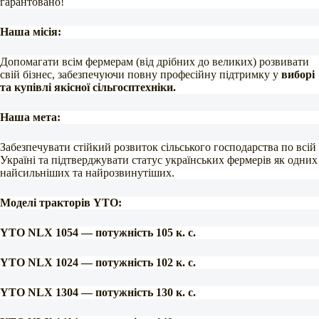
гарантовано!
Наша місія:
Допомагати всім фермерам (від дрібних до великих) розвивати
свій бізнес, забезпечуючи повну професійну підтримку у
виборі
та купівлі якісної сільгосптехніки.
Наша мета:
Забезпечувати стійкий розвиток сільського господарства по всій
Україні та підтверджувати статус українських фермерів як одних
найсильніших та найрозвинутіших.
Моделі тракторів YTO:
YTO NLX 1054 — потужність 105 к. с.
YTO NLX 1024 — потужність 102 к. с.
YTO NLX 1304 — потужність 130 к. с.