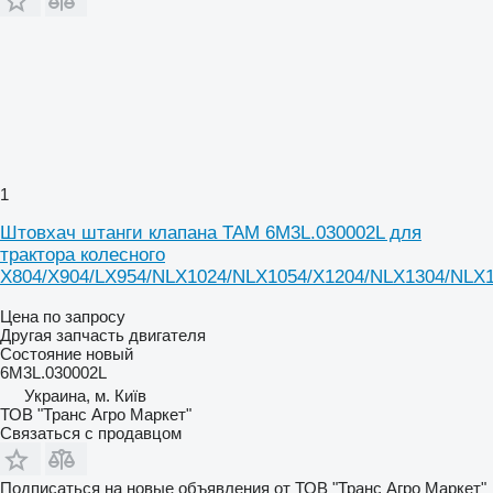
1
Штовхач штанги клапана TAM 6M3L.030002L для
трактора колесного
X804/X904/LX954/NLX1024/NLX1054/X1204/NLX1304/NLX
Цена по запросу
Другая запчасть двигателя
Состояние
новый
6M3L.030002L
Украина, м. Київ
ТОВ "Транс Агро Маркет"
Связаться с продавцом
Подписаться на новые объявления от ТОВ "Транс Агро Маркет"