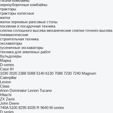
тягачи
комбайны
зерноуборочные комбайны
тракторы
тракторы колесные
жатки
жатки зерновые
рапсовые столы
посевная и посадочная техника
сеялки сплошного высева механические
сеялки точного высева
пневматические
строительная техника
экскаваторы
гусеничные экскаваторы
техника для земляных работ
бульдозеры
Марка
D-series
Case IH
1030
2020
2388
5088
5140
6130
7088
7230
7240
Magnum
Caterpillar
Lexion
Claas
Arion
Dominator
Lexion
Tucano
Hitachi
ZX
Zaxis
John Deere
740A
5100
8295
8335 R
9640
M-series
D series