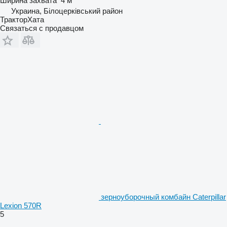
Ширина захвата
4 м
Украина, Білоцерківський район
ТракторХата
Связаться с продавцом
зерноуборочный комбайн Caterpillar
Lexion 570R
5