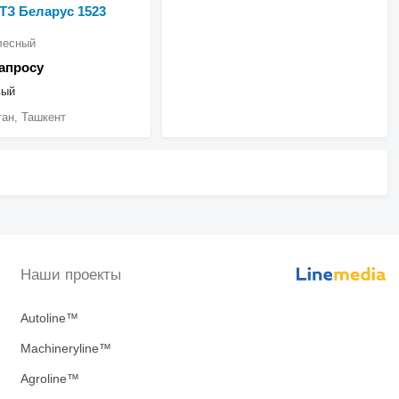
З Беларус 1523
лесный
запросу
вый
тан, Ташкент
Наши проекты
Autoline™
Machineryline™
Agroline™