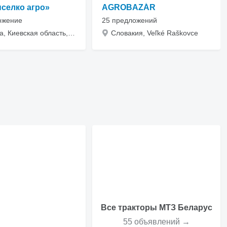
селко агро»
AGROBAZÁR
ожение
25 предложений
Украина, Киевская область, Киев, переулок Тараса Шевченка 3
Словакия, Veľké Raškovce
Все тракторы МТЗ Беларус
55 объявлений →