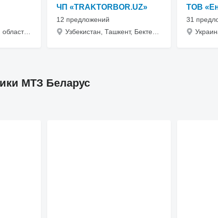
ЧП «TRAKTORBOR.UZ»
ТОВ «Ен
12 предложений
31 предл
Украина, Винницкая область, Стрижавка
Узбекистан, Ташкент, Бектемирский район, ул. Туёна 4
ики МТЗ Беларус