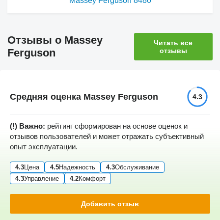
Massey Ferguson 8480
Отзывы о Massey
Читать все
Ferguson
отзывы
Средняя оценка Massey Ferguson
4.3
(!) Важно:
рейтинг сформирован на основе оценок и
отзывов пользователей и может отражать субъективный
опыт эксплуатации.
4.3
Цена
4.5
Надежность
4.3
Обслуживание
4.3
Управление
4.2
Комфорт
Добавить отзыв