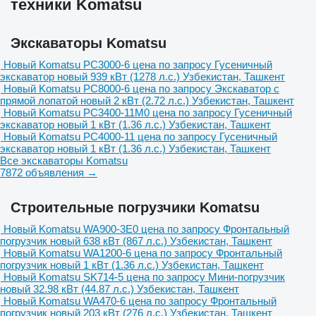
техники Komatsu
Экскаваторы Komatsu
Новый Komatsu PC3000-6
цена по запросу
Гусеничный
экскаватор
новый
939 кВт (1278 л.с.)
Узбекистан, Ташкент
Новый Komatsu PC8000-6
цена по запросу
Экскаватор с
прямой лопатой
новый
2 кВт (2.72 л.с.)
Узбекистан, Ташкент
Новый Komatsu PC3400-11M0
цена по запросу
Гусеничный
экскаватор
новый
1 кВт (1.36 л.с.)
Узбекистан, Ташкент
Новый Komatsu PC4000-11
цена по запросу
Гусеничный
экскаватор
новый
1 кВт (1.36 л.с.)
Узбекистан, Ташкент
Все экскаваторы Komatsu
7872 объявления →
Строительные погрузчики Komatsu
Новый Komatsu WA900-3E0
цена по запросу
Фронтальный
погрузчик
новый
638 кВт (867 л.с.)
Узбекистан, Ташкент
Новый Komatsu WA1200-6
цена по запросу
Фронтальный
погрузчик
новый
1 кВт (1.36 л.с.)
Узбекистан, Ташкент
Новый Komatsu SK714-5
цена по запросу
Мини-погрузчик
новый
32.98 кВт (44.87 л.с.)
Узбекистан, Ташкент
Новый Komatsu WA470-6
цена по запросу
Фронтальный
погрузчик
новый
203 кВт (276 л.с.)
Узбекистан, Ташкент