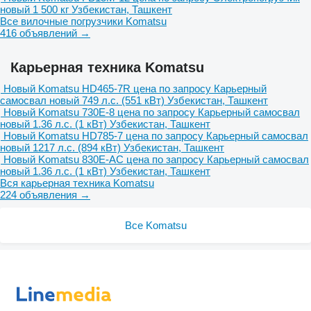
новый
1 500 кг
Узбекистан, Ташкент
Все вилочные погрузчики Komatsu
416 объявлений →
Карьерная техника Komatsu
Новый Komatsu HD465-7R
цена по запросу
Карьерный
самосвал
новый
749 л.с. (551 кВт)
Узбекистан, Ташкент
Новый Komatsu 730E-8
цена по запросу
Карьерный самосвал
новый
1.36 л.с. (1 кВт)
Узбекистан, Ташкент
Новый Komatsu HD785-7
цена по запросу
Карьерный самосвал
новый
1217 л.с. (894 кВт)
Узбекистан, Ташкент
Новый Komatsu 830E-AC
цена по запросу
Карьерный самосвал
новый
1.36 л.с. (1 кВт)
Узбекистан, Ташкент
Вся карьерная техника Komatsu
224 объявления →
Все Komatsu