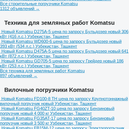
Все строительные погрузчики Komatsu
1312 объявлений →
Техника для земляных работ Komatsu
Новый Komatsu D275A-5
цена по запросу
Бульдозер
новый
306
кВт (416 л.с.)
Узбекистан, Ташкент
Новый Komatsu WD600-6
цена по запросу
Бульдозер
новый
393 кВт (534 л.с.)
Узбекистан, Ташкент
Новый Komatsu D475A-5
цена по запросу
Бульдозер
новый
641
кВт (872 л.с.)
Узбекистан, Ташкент
Новый Komatsu GD705-5
цена по запросу
Грейдер
новый
186
кВт (253 л.с.)
Узбекистан, Ташкент
Вся техника для земляных работ Komatsu
897 объявлений →
Вилочные погрузчики Komatsu
Новый Komatsu FD100-8 TH
цена по запросу
Крупнотоннажный
вилочный погрузчик
новый
Узбекистан, Ташкент
Новый Komatsu FG40ZT-10
цена по запросу
Бензиновый
погрузчик
новый
4 000 кг
Узбекистан, Ташкент
Новый Komatsu FG35AT-17
цена по запросу
Бензиновый
погрузчик
новый
3 500 кг
Узбекистан, Ташкент
Новый Komatsu FB15M-12
цена по запросу
Электропогрузчик