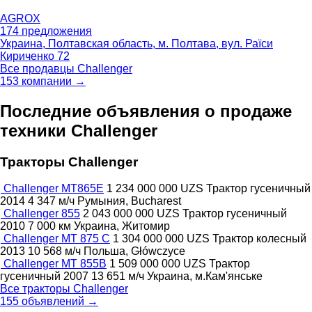
AGROX
174 предложения
Украина, Полтавская область, м. Полтава, вул. Раїси
Кириченко 72
Все продавцы Challenger
153 компании →
Последние объявления о продаже
техники Challenger
Тракторы Challenger
Challenger MT865E
1 234 000 000 UZS
Трактор гусеничный
2014
4 347 м/ч
Румыния, Bucharest
Challenger 855
2 043 000 000 UZS
Трактор гусеничный
2010
7 000 км
Украина, Житомир
Challenger MT 875 C
1 304 000 000 UZS
Трактор колесный
2013
10 568 м/ч
Польша, Główczyce
Challenger MT 855B
1 509 000 000 UZS
Трактор
гусеничный
2007
13 651 м/ч
Украина, м.Кам'янське
Все тракторы Challenger
155 объявлений →