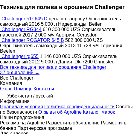
Техника для полива и орошения Challenger
Challenger RG 645 D
цена по запросу
Опрыскиватель
самоходный
2016
5 000 л
Нидерланды, Beilen
Challenger RG344
610 300 000 UZS
Опрыскиватель
навесной
2017
2 000 м/ч
Австрия, Gerasdorf
Challenger ROGATOR 645 B
582 800 000 UZS
Опрыскиватель самоходный
2013
11 728 м/ч
Германия,
Beelen
Challenger rg655
1 146 000 000 UZS
Опрыскиватель
самоходный
2012
5 000 л
Дания, Dk-7200 Grindsted
Вся техника для полива и орошения Challenger
37 объявлений →
Все Challenger
Компания
О нас
Помощь
Контакты
Узбекистан / русский
Информация
Правила и условия
Политика конфиденциальности
Советы
по безопасности
Отзывы об Agroline
Каталог марок
Наши предложения
Реклама на Agroline
Разместить объявление
Разместить
баннер
Партнерская программа
Для дилеров