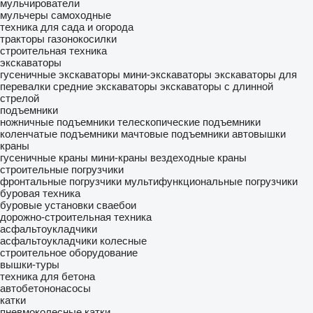
мульчирователи
мульчеры самоходные
техника для сада и огорода
тракторы газонокосилки
строительная техника
экскаваторы
гусеничные экскаваторы
мини-экскаваторы
экскаваторы для
перевалки
средние экскаваторы
экскаваторы с длинной
стрелой
подъемники
ножничные подъемники
телескопические подъемники
коленчатые подъемники
мачтовые подъемники
автовышки
краны
гусеничные краны
мини-краны
вездеходные краны
строительные погрузчики
фронтальные погрузчики
мультифункциональные погрузчики
буровая техника
буровые установки
сваебои
дорожно-строительная техника
асфальтоукладчики
асфальтоукладчики колесные
строительное оборудование
вышки-туры
техника для бетона
автобетононасосы
катки
пневмоколесные катки