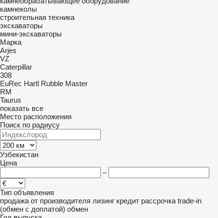
камнеобрабатывающее оборудование
камнеколы
строительная техника
экскаваторы
мини-экскаваторы
Марка
Arjes
VZ
Caterpillar
308
EuRec
Hartl
Rubble Master
RM
Taurus
показать все
Место расположения
Поиск по радиусу
Узбекистан
Цена
–
Тип объявления
продажа
от производителя
лизинг
кредит
рассрочка
trade-in
(обмен с доплатой)
обмен
Год выпуска